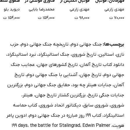
قهرمانان؛ فوتبال
فوتبال انگلیس از
فناوری موشکی در
صفوی سلطان
انگلیس از 1920 تا
1863 تا پایان 1915
ایران شکل گرفت -
که اسطوره 
مهدی زارعی
مهدی زارعی
محمدرضا بابایی
دیوید بلو
1950 (ویژه نوجوان)
(ویژه نوجوان)
جلد اول
جلد اول
۷۰,۰۰۰ ت
۹۸,۰۰۰ ت
۱۵۴,۰۰۰ ت
۱۵۴,۰۰۰ ت
برچسب‌ها:
جنگ جهانی دوم
،
تاریخچه جنگ جهانی دوم
،
حزب
نازی
،
استالین
،
تاریخ شوروی
،
جنگ استالینگراد
،
نبرد استالینگراد
،
دانلود کتاب تاریخ آلمان
،
تاریخ کشورهای جهان
،
عجایب جنگ
جهانی دوم
،
تاریخ جهان
،
آشنایی با جنگ جهانی دوم
،
تاریخ
آلمان
،
جنایات هیتلر چه بود
،
حقایق جنگ جهانی دوم
،
بزرگترین
جنایات جنگی تاریخ
،
بزرگترین کشتار تاریخ جهان
،
هیتلر
،
شوروی
،
شوروی سابق
،
دیکتاتور اتحاد شوروی
،
کتاب حماسه
استالینگراد
،
کتاب 199 روز مبارزه در جنگ جهانی دوم
،
ادوین پامر
هویت
،
Edwin Palmer
،
the battle for Stalingrad
،
‭199 days