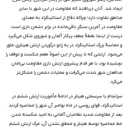
ایجاد شد. آنان دریافتند که مقاومت در این شهر با سایر
مناطق تفاوت دارد؛ چراکه دفاع از استالینگراد به معنای
مقاومت در آخرین سنگرِ باقی‌مانده در برابر دشمن نازی است.
درست از اینجا نقطۀ عطف پیکار آلمان و شوروی شکل می‌گیرد
و حماسۀ بزرگ استالینگراد در به زانو درآوردن ارتش هیتلری خلق
می‌شود. ارتشی که تا پیش ‌از این اصولاً طعم شکست و توقف را
نچشیده بود، با هر قدم پیشروی ارتش نازی مقاومت بی‌امان
مدافعان شهر شدت می‌گرفت و عملیات دشمن را مشکل‌تر
می‌کرد.
سرانجام با سرسختی هیتلر در ادامۀ مأموریت ارتش ششم در
استالینگراد، قوای روسی در ماه نوامبر آن شهر را محاصره کردند.
بعد از مقاومت شدید نظامیان آلمانی به امید شکسته شدن
خط محاصره توسط هیتلر و محقق نشدن آن، مرگ ارتش ششم