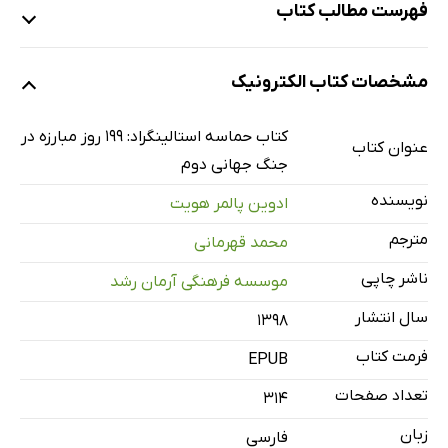
فهرست مطالب کتاب
مقدمه
مشخصات کتاب الکترونیک
سخن آغازین
شخصیت‌های مرتبط
کتاب حماسه استالینگراد: 199 روز مبارزه در
عنوان کتاب
پیشگفتار
جنگ جهانی دوم
بخش یکم: دروازه جهنم
نویسنده
ادوین پالمر هویت
بخش دوم: آغاز عقب‌نشینی
مترجم
محمد قهرمانی
بخش سوم: دیوار نبشته: تهاجم نخست روس‌ها
ناشر چاپی
موسسه فرهنگی آرمان رشد
بخش چهارم: فرار روس‌ها: طراحی بزرگ هیتلر
سال انتشار
بخش پنجم: در درون شکاف جبهه
۱۳۹۸
بخش ششم: «شما استالینگراد را تا 25 آگوست تصرف خواهید
فرمت کتاب
EPUB
کرد... »
تعداد صفحات
314
بخش هفتم: انهدام شهر
زبان
فارسی
بخش هشتم: رویارویی در کارخانه‌ها