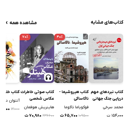
›
کتاب‌های مشابه
مشاهده همه
۷۰٪
۴۰٪
کتاب نبردهای مهم
کتاب هیروشیما -
کتاب صوتی خاطرات
کتاب خلبان
دریایی جنگ جهانی
ناگاساکی
عکاس شخصی
اول - جلد اول
هیتلر
محمد سرخی
فوکویاما تاکوما
هاینریش هوفمان
۸۴,۷۰۰ 
۱۲۱۰۰۰
۱۵۴,۰۰۰ ت
۶۵,۷۰۰ ت
۷۰,۹۸۰ ت
۲۳۶۶۰۰
۱۰۹۵۰۰