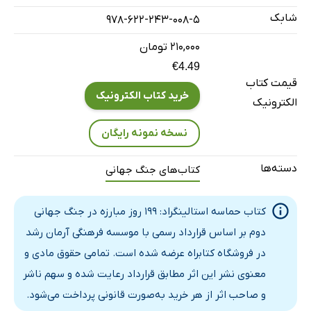
شابک
978-622-243-008-5
بخش نهم: آخرین تهاجم ژنرال پاولوس
بخش دهم: دام
۲۱۰,۰۰۰ تومان
بخش یازدهم: بحران: 1-15 دسامبر
€4.49
قیمت کتاب
بخش دوازدهم: حمله مانشتاین
خرید کتاب الکترونیک
الکترونیک
بخش سیزدهم: گرسنگی
بخش چهاردهم: سقوط استالینگراد
نسخه نمونه رایگان
بخش پانزدهم: پس از استالینگراد
دسته‌ها
کتاب‌های جنگ جهانی
یادداشت‌ها و ملاحظات
کتاب‌نمای لاتین
کتاب حماسه استالینگراد: 199 روز مبارزه در جنگ جهانی
دوم بر اساس قرارداد رسمی با موسسه فرهنگی آرمان رشد
در فروشگاه کتابراه عرضه شده است. تمامی حقوق مادی و
معنوی نشر این اثر مطابق قرارداد رعایت شده و سهم ناشر
و صاحب اثر از هر خرید به‌صورت قانونی پرداخت می‌شود.