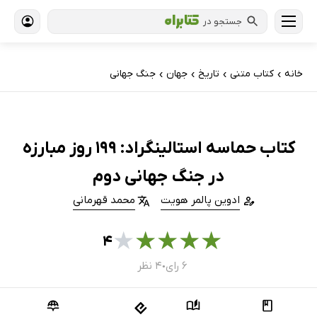
جستجو در
خانه
کتاب‌ متنی
تاریخ
جهان
جنگ جهانی
›
›
›
›
کتاب حماسه استالینگراد: 199 روز مبارزه
در جنگ جهانی دوم
ادوین پالمر هویت
محمد قهرمانی
★
★
★
★
★
۴
۶ رای
۴ نظر
●