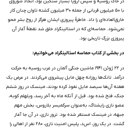
در خاک روسیه و سپس اروپا بسیار سنگین بود، اتحاد شوروی
با 50 میلیون قربانی از جمله 30 میلیون کشته تاوان چنان کار
خارق‌العاده‌ای را داد. خاطرۀ پیروزی ایشان هرگز از روح بشر محو
نمی‌شود. حماسه‌ای که در استالینگراد خلق شد نقطۀ آغاز آن
پیروزی بزرگ تاریخی بود.
در بخشی از کتاب حماسه استالینگراد می‌خوانیم:
در 22 ژوئن 1941 ماشین جنگی آلمان در غرب روسیه به حرکت
درآمد. تانک‌ها روزانه چهل مایل پیشروی می‌کردند. در عرض یک
هفته آن‌ها سیصد مایل نفوذ‌ کرده بودند، مینسک در روز ششم
جنگ، فتح شده بود. قبل از آنکه ماه به آخر رسد، ویلهلم کوبه،
عضو نازی رایشتاگ، به‌عنوان سرکمیسر بلاروس، بخش مهم
جبهه، در مینسک مستقر شده بود. ترور نازی، در آن جا آغاز
گشت. در یک روز، اس‌د، پلیس امنیت نازی، 280 نفر از اهالی را