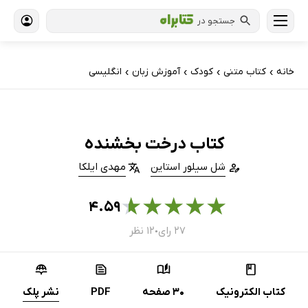
جستجو در
خانه
کتاب‌ متنی
کودک
آموزش زبان
انگلیسی
›
›
›
›
کتاب درخت بخشنده
شل سیلور استاین
مهدی ایلکا
★
★
★
★
★
۴.۵۹
۲۷ رای
۱۲ نظر
●
کتاب الکترونیک
30 صفحه
PDF
نشر پلک