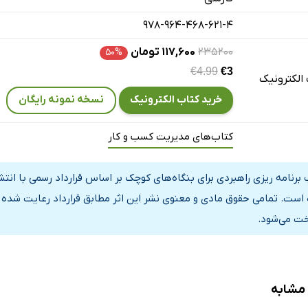
م: راهبردهای رشد کارآمد
: تعیین اهداف «درست» به‌ منظور عملی کردن رخدادها
978-964-468-621-4
م: تغییر
۲۳۵۲۰۰
۱۱۷,۶۰۰ تومان
۵۰%
م: همه چیز را مکتوب کنید
€4.99
€3
الکترونیک
خرید کتاب الکترونیک
نسخه نمونه رایگان
کتاب‌های مدیریت کسب و کار
 برنامه ریزی راهبردی برای بنگاه‌های کوچک بر اساس قرارداد رسمی با انت
است. تمامی حقوق مادی و معنوی نشر این اثر مطابق قرارداد رعایت شده و
خت می‌شود.
 مشابه