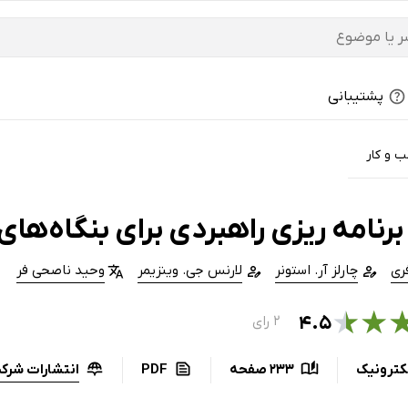
پشتیبانی
 و کار
رنامه ریزی راهبردی برای بنگاه‌ها
فری
چارلز آر. استونر
لارنس جی. وینزیمر
وحید ناصحی فر
★
★
۴.۵
۲ رای
انتشارات شرکت
کترونیک
233 صفحه
PDF