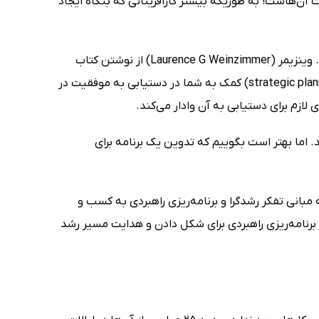
ن‌هاست! به طوریکه بیشتر کارآفرینانی که بنگاه ایجاد
هدف فرد ال. فری (Fred L Fry)، چارلز آر. استونر (Charles R Stoner) و لارنس جی. وینزیمر (Laurence G Weinzimmer) از نوشتن کتاب
برنامه ریزی راهبردی برای بنگاه‌های کوچک (strategic planning for small business made easy) کمک به شما در دستیابی به موفقیت در
 لازم برای دستیابی به آن وادار می‌کند.
د. اما بهتر است بگوییم که تدوین یک برنامه برای
مبانی تفکر رشدگرا و برنامه‌ریزی راهبردی به کسب و
ز برنامه‌ریزی راهبردی برای شکل دادن و هدایت مسیر رشد