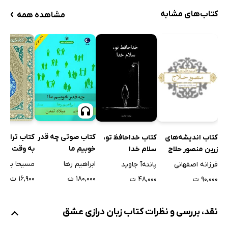
عشق و نفرت
›
کتاب‌های مشابه
مشاهده همه
یک دم بی‌تو بنشینم
عشق بی‌صورت
امیدوار
دوست خواهم داشت
معجونی از احساسات
از عشق سرودم
عشق
کتاب صوتی چه قدر
کتاب ترانه 
کتاب اندیشه‌های
کتاب خداحافظ تو،
باران
خوبیم ما
به وقت بارا
زرین منصور حلاج
سلام خدا
عشق و آرامش
ابراهیم رها
مسیحا برزگر
فرزانه اصفهانی
پانته‌آ جاوید
درختان یاس
۱۸۰,۰۰۰ ت
۱۶,۹۰۰ ت
۹۰,۰۰۰ ت
۴۸,۰۰۰ ت
عشق و شادی
عشق و هم‌زیستی
نقد، بررسی و نظرات کتاب زبان درازی عشق
رمز دوست داشتن