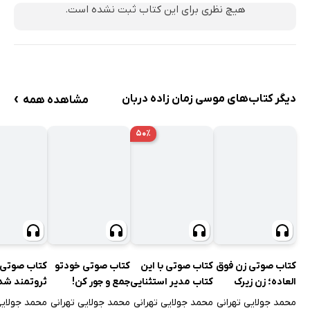
هیچ نظری برای این کتاب ثبت نشده است.
عشق بورزید
عشق ورزیدن
تنهایی
قسمت کردن خنده‌هایمان
›
دیگر کتاب‌های موسی زمان زاده دربان
تکه‌ای ابر می‌شوم
مشاهده همه
نت دل‌انگیز
۵۰٪
دل عاشق
قیمت عشق
سبدی پر از واژه
خرید و فروش عقل
دیار بی‌کرانه
منابع
کتاب صوتی زن فوق
کتاب صوتی با این
کتاب صوتی خودتو
کتاب صوتی ر
العاده؛ زن زیرک
کتاب مدیر استثنایی
جمع و جور کن!
ثروتمند شد
باشید!
محمد جولایی تهرانی
محمد جولایی تهرانی
محمد جولایی تهرانی
محمد جولایی