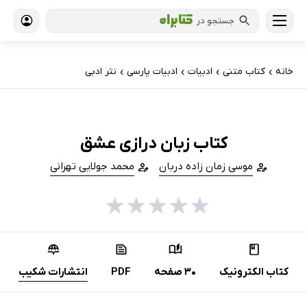
جستجو در
خانه
کتاب‌ متنی
ادبیات
ادبیات پارسی
نثر ادبی
›
›
›
›
کتاب زبان درازی عشق
موسی زمان زاده دربان
محمد جولایی تهرانی
★
★
★
★
★
کتاب الکترونیک
30 صفحه
PDF
انتشارات شکیب