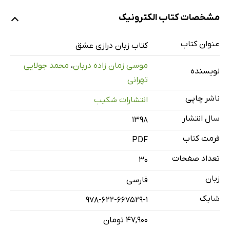
شعر اشتیاق
مشخصات کتاب الکترونیک
قلب عاشق
زلف پریشان
عنوان کتاب
کتاب زبان درازی عشق
قصه دل
موسی زمان زاده دربان
،
محمد جولایی
نویسنده
شانه‌های پدر
تهرانی
نبودنت
ناشر چاپی
انتشارات شکیب
تنهایی من
سال انتشار
۱۳۹۸
زیبایی دوست داشتن
فرمت کتاب
اندوه بیش
PDF
جغرافیای عشق
تعداد صفحات
30
به همان دلدادگی
زبان
فارسی
بی‌روی تو آرامم نیست
شابک
978-622-667529-1
سایه بتکانیم
۴۷,۹۰۰ تومان
خاطر تو