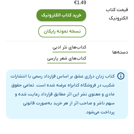
€1.49
زندگی
قیمت کتاب
طلوع خورشید
خرید کتاب الکترونیک
الکترونیک
تو را دوست خواهم داشت
نسخه نمونه رایگان
لذت با هم بودن
دلارام
کتاب‌های نثر ادبی
دسته‌ها
صدای کودکیمان
کتاب‌های شعر پارسی
داشتنی و خواستنی
تا شقایق هست
کتاب زبان درازی عشق بر اساس قرارداد رسمی با انتشارات
نقش تو
شکیب در فروشگاه کتابراه عرضه شده است. تمامی حقوق
خلاصه تمام شعرها
مادی و معنوی نشر این اثر مطابق قرارداد رعایت شده و
چنانت دوست می‌دارم
سهم ناشر و صاحب اثر از هر خرید به‌صورت قانونی
حیاتی نو
پرداخت می‌شود.
انتقام از دنیا
چشم‌ها را باید شست