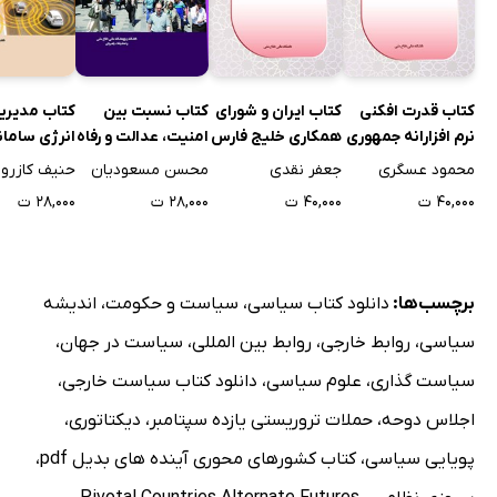
کتاب قدرت افکنی
کتاب ایران و شورای
کتاب نسبت بین
کتاب مدیری
نرم افزارانه جمهوری
همکاری خلیج فارس
امنیت، عدالت و رفاه
انرژی سامان
اسلامی ایران
در آینه بیداری
حمل و نقل ب
محمود عسگری
جعفر نقدی
محسن مسعودیان
حنیف کازرون
اسلامی
کاهش آلودگ
۴۰,۰۰۰ ت
۴۰,۰۰۰ ت
۲۸,۰۰۰ ت
۲۸,۰۰۰ ت
هزینه خودر
برچسب‌ها:
دانلود کتاب سیاسی
،
سیاست و حکومت
،
اندیشه
سیاسی
،
روابط خارجی
،
روابط بین المللی
،
سیاست در جهان
،
سیاست گذاری
،
علوم سیاسی
،
دانلود کتاب سیاست خارجی
،
اجلاس دوحه
،
حملات تروریستی یازده سپتامبر
،
دیکتاتوری
،
پویایی سیاسی
،
کتاب کشورهای محوری آینده های بدیل pdf
،