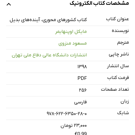
مشخصات کتاب الکترونیک
چکیده و کلیدواژه‌ها
نتیجه‌گیری: پیامدها برای سیاست آمریکا
عنوان کتاب
کتاب کشورهای محوری، آینده‌های بدیل
یادداشت‌ها
نویسنده
مایکل اوپنهایمر
فصل دوم: نمونه تاریخی
مترجم
مسعود منزوی
چکیده و کلیدواژه‌ها
ناشر چاپی
انتشارات دانشگاه عالی دفاع ملی تهران
نتیجه‌گیری: انتخاب‌های سیاست آمریکا در سناریوهای بدیل
یادداشت‌ها
سال انتشار
۱۳۹۸
فصل سوم: ارزش سناریو
فرمت کتاب
PDF
چکیده و کلیدواژه‌ها
تعداد صفحات
256
یادداشت‌ها
زبان
فارسی
فصل چهارم: فرایند سناریو
شابک
چکیده و کلیدواژه‌ها
978-622-6350-28-0
یادداشت‌ها
۲۳,۰۰۰ تومان
فصل پنجم: کاربردهای آینده و فرایند سیاست
€0.99