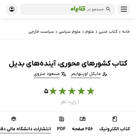
جستجو در
خانه
کتاب‌ متنی
علوم
علوم سیاسی
سیاست خارجی
›
›
›
›
کتاب کشورهای محوری، آینده‌های بدیل
مایکل اوپنهایمر
مسعود منزوی
★
★
★
★
★
۵
۱ رای
۱ نظر
●
کتاب الکترونیک
256 صفحه
PDF
انتشارات دانشگاه عالی دفا