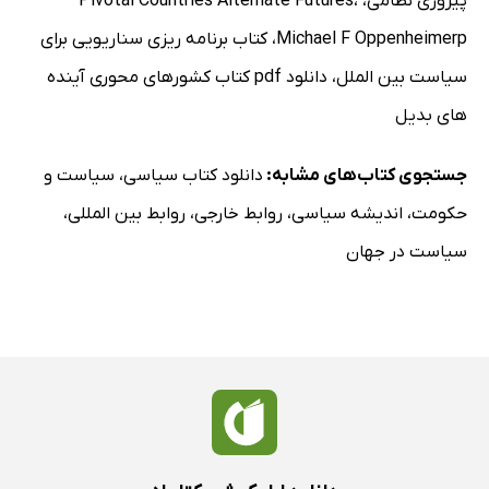
پیروزی نظامی
،
،
Pivotal Countries Alternate Futures
Michael F Oppenheimerp
،
کتاب برنامه ریزی سناریویی برای
سیاست بین الملل
،
دانلود pdf کتاب کشورهای محوری آینده
های بدیل
جستجوی کتاب‌های مشابه:
دانلود کتاب سیاسی
،
سیاست و
حکومت
،
اندیشه سیاسی
،
روابط خارجی
،
روابط بین المللی
،
سیاست در جهان