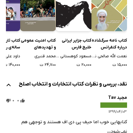
اهداف و آرمان‌های فرهنگی از نگاه معمار انقلاب اسلامی
اهداف و آرمان‌های فرهنگی انقلاب اسلامی از منظر قانون
آسیب‌شناسی انقلاب اسلامی ایران از دیدگاه امام خمینی (ره)
فصل پنجم: پیشنهادات
کتاب نامه سرگشاده
کتاب جزایر ایرانی
کتاب امنیت عمومی
کتاب تاریخ
جمع‌بندی و نتیجه‌گیری
درباره کنفرانس
خلیج فارس
و تهدیدهای
ساله‌ی ریا
طائف و مسئله
تروریستی
جمهوری مح
نعمت الله صالحی نجف آبادی
مسعود کوهستانی نژاد
محمد قنبری
داود علی باب
جنگ: نامه صالحی
احمدی نژاد 
۱۵,۰۰۰ ت
۲۰,۰۰۰ ت
۲۴,۷۰۰ ت
۱۴۰,۰۰۰ ت
نجف آبادی به
اول
هاشمی رفسنجانی
نقد، بررسی و نظرات کتاب انتخابات و انتخاب اصلح
مجید Tav
0
0
۱۳۹۹/۰۴/۰۳
کتابهایی خوب اما حیف پی دی اف هستند و توجهی هم
نمی‌شود،،،