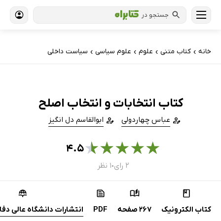
جستجو در
خانه
کتاب‌ متنی
علوم
علوم سیاسی
سیاست داخلی
›
›
›
›
کتاب انتخابات و انتخاب اصلح
عباس چهاردولی
ابوالقاسم دل انگیز
★
★
★
★
★
۴.۵
۲ رای
۱ نظر
●
کتاب الکترونیک
267 صفحه
PDF
انتشارات دانشگاه عالی دفا