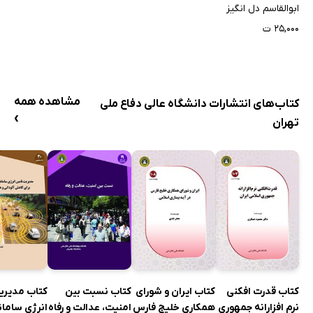
پارادایم‌های
ابوالقاسم دل انگیز
چهارگانه فلسفی با
۲۵,۰۰۰ ت
رویکرد اسلامی
مشاهده همه
کتاب‌های انتشارات دانشگاه عالی دفاع ملی
›
تهران
کتاب قدرت افکنی
کتاب ایران و شورای
کتاب نسبت بین
کتاب مدیری
نرم افزارانه جمهوری
همکاری خلیج فارس
امنیت، عدالت و رفاه
انرژی سامان