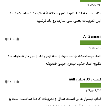
۱۴۰۳/۱۰/۲۴
کتاب خوبیه فقط تمریناتش سخته اگه بتونید مسلط شید به
این تمرینات یعنی سی شارپ رو یاد گرفتید
Ali Zamani
1
0
۱۴۰۰/۰۵/۱۰
اصلا نپسندیدم جالب نبود واسه اونی که اولین بار میخواد یاد
بگیره اصلا مفید نیس. خیلی ضعیف
کسب و کار آنلاین null
0
1
۱۳۹۸/۰۴/۲۳
کتاب بسیار عالی است. مثال و تمرینات کاملا مناسب است و