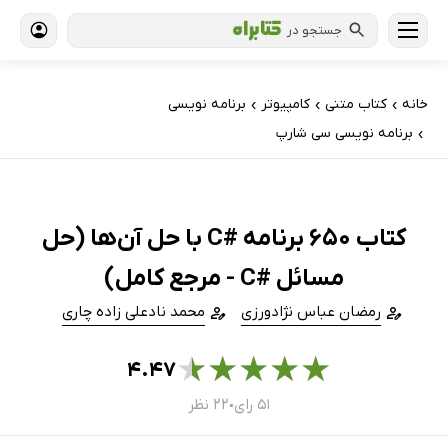
جستجو در
خانه
کتاب‌ متنی
کامپیوتر
برنامه نویسی
›
›
›
برنامه نویسی سی شارپ
›
کتاب 650 برنامه #C با حل آن‌ها (حل
مسائل #C - مرجع کامل)
رمضان عباس نژادورزی
محمد نادعلی زاده چاری
★
★
★
★
★
۴.۴۷
۵۱ رای
۲۲ نظر
●