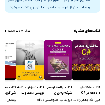
معنوی نشر این اثر مطابق قرارداد رعایت شده و سهم ناشر
و صاحب اثر از هر خرید به‌صورت قانونی پرداخت می‌شود.
›
کتاب‌های مشابه
مشاهده همه
کتاب آموزش برنامه
کتاب مفاهی
کتاب ساختمان
کتاب برنامه نویسی
نویسی تحت وب
شی‌گرایی و
داده‌ها در #C
شبکه به زبان
ASP.NET4.5
پیاده‌سازی آ
C#.NET - ویراست
wiley
عین الله جعفرنژاد قمی
دیوید ب. ماکوفسکی
زبا
دوم