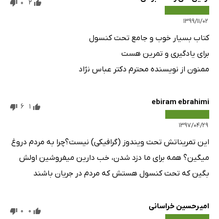
0
2
۱۳۹۹/۱۱/۰۲
کتاب بسیار خوب و جامع تحت کنسول
برای یادگیری و تمرین هست
ممنون از نویسنده محترم دکتر عباس نژاد
ebiram ebrahimi
6
1
۱۳۹۷/۰۴/۲۹
این تمریناتش تحت ویندوز (گرافیکی) نیست؟چرا به مردم دروغ
میگین؟ همه برای ما دزد شدن، خب دارین میفروشین اولش
بگین که تحت کنسول هستش که مردم در جریان باشند
امیرحسین خراسانی
0
0