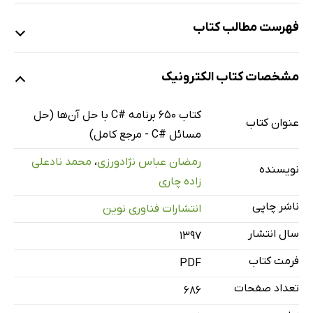
فهرست مطالب کتاب
فصل اول: آشنایی با #C (دستورات ورودی و خروجی)
مشخصات کتاب الکترونیک
فصل دوم: ساختار تصمیم و حلقه‌های تکرار
فصل سوم: متدها در #C
کتاب 650 برنامه #C با حل آن‌ها (حل
عنوان کتاب
فصل چهارم: آرایه‌ها و رشته‌ها
مسائل #C - مرجع کامل)
فصل پنجم: کلاس‌ها و وراثت
رمضان عباس نژادورزی
،
محمد نادعلی
نویسنده
فصل ششم: فایل‌های ورودی و خروجی
زاده چاری
منابع
ناشر چاپی
انتشارات فناوری نوین
سال انتشار
۱۳۹۷
فرمت کتاب
PDF
تعداد صفحات
686