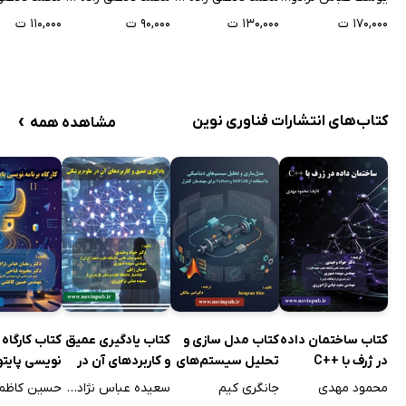
کامل)
تحت Form
کاربردها)
۱۷۰,۰۰۰ ت
۱۳۰,۰۰۰ ت
۹۰,۰۰۰ ت
۱۱۰,۰۰۰ ت
Application
›
کتاب‌های انتشارات فناوری نوین
مشاهده همه
کتاب ساختمان داده
کتاب مدل سازی و
کتاب یادگیری عمیق
کتاب کارگاه 
در ژرف با ++C
تحلیل سیستم‌های
و کاربردهای آن در
نویسی پایتو
دینامیکی با استفاده
علوم پزشکی
زبان ساده
محمود مهدی
جانگری کیم
سعیده عباس نژادورزی
حسین کاظم
از MATLAB و