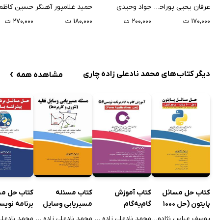
دیجیتال
زبان ساده
عرفان یحیی پوراحمدی
جواد وحیدی
حمید غلامپور آهنگر
حسین کاظم
۱۷۰,۰۰۰ ت
۲۰۰,۰۰۰ ت
۱۸۰,۰۰۰ ت
۲۷۰,۰۰۰ ت
›
دیگر کتاب‌های محمد نادعلی زاده چاری
مشاهده همه
کتاب حل مسائل
کتاب آموزش
کتاب مسئله
کتاب حل مس
پایتون (حل 1000
گام‌به‌گام
مسیریابی وسایل
برنامه نویس
برنامه - مرجع
برنامه‌نویسی #C:
نقلیه (تئوری و
پیشرفته با پ
یوسف عباس نژادورزی
محمد نادعلی زاده چاری
محمد نادعلی زاده چاری