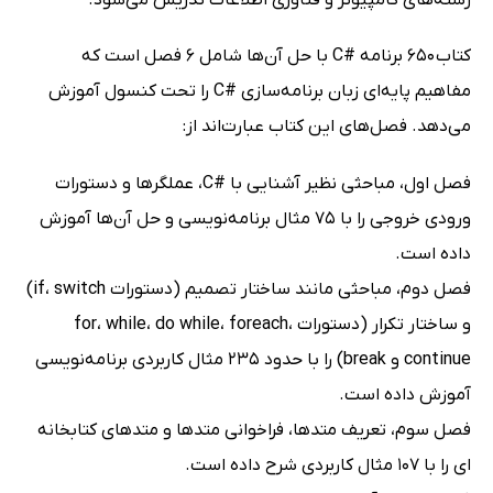
رشته‌های کامپیوتر و فناوری اطلاعات تدریس ­می­‌شود.
کتاب 650 برنامه #C با حل آن‌ها شامل 6 فصل است که
مفاهیم پایه­‌ای زبان برنامه‌سازی #C را تحت کنسول آموزش
می‌­دهد. فصل‌­های این کتاب عبارت­‌اند از:
فصل اول، مباحثی نظیر آشنایی با #C، عملگرها و دستورات
ورودی خروجی را با 75 مثال برنامه‌نویسی و حل آن‌ها آموزش
داده است.
فصل دوم، مباحثی مانند ساختار تصمیم (دستورات if، switch)
و ساختار تکرار (دستورات for، while، do while، foreach،
continue و break) را با حدود 235 مثال کاربردی برنامه‌نویسی
آموزش داده است.
فصل سوم، تعریف متدها، فراخوانی متدها و متدهای کتابخانه­‌
ای را با 107 مثال کاربردی شرح داده است.