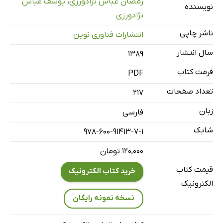
رمضان عباس نژادورزی
،
یوسف عباس
نویسنده
فصل پنجم: سیستم‌های پرداخت الکترونیکی
نژادورزی
فصل ششم: امنیت در تجارت الکترونیک
ناشر چاپی
انتشارات فناوری نوین
فصل هفتم: تجارت سیاه
سال انتشار
۱۳۸۹
فصل هشتم: پیاده‌سازی تجارت الکترونیک
فرمت کتاب
پاسخ تست چهارگزینه‌ای
PDF
منابع
تعداد صفحات
217
زبان
فارسی
شابک
978-600-91413-7-1
۱۲۰,۰۰۰ تومان
قیمت کتاب
خرید کتاب الکترونیک
الکترونیک
نسخه نمونه رایگان