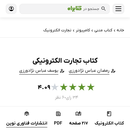
جستجو در
خانه
کتاب‌ متنی
کامپیوتر
تجارت الکترونیک
›
›
›
کتاب تجارت الکترونیکی
رمضان عباس نژادورزی
یوسف عباس نژادورزی
★
★
★
★
★
۴.۰۹
۳۴ رای
۶ نظر
●
کتاب الکترونیک
217 صفحه
PDF
انتشارات فناوری نوین