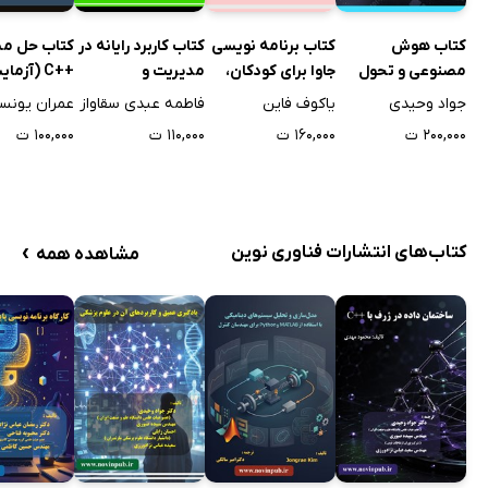
کتاب کاربرد رایانه در
کتاب حل مس
کتاب هوش
کتاب برنامه نویسی
مدیریت و
++C (آزما
مصنوعی و تحول
جاوا برای کودکان،
حسابداری
کامپیوتر مر
دیجیتال
والدین و پدربزرگ‌ها
فاطمه عبدی سقاواز
عمران یونس
جواد وحیدی
یاکوف فاین
کامل)
و مادربزرگ‌ها
۱۱۰,۰۰۰ ت
۱۰۰,۰۰۰ ت
۲۰۰,۰۰۰ ت
۱۶۰,۰۰۰ ت
›
کتاب‌های انتشارات فناوری نوین
مشاهده همه