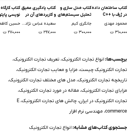
کتاب ساختمان داده
کتاب مدل سازی و
کتاب یادگیری عمیق
کتاب کارگاه 
در ژرف با ++C
تحلیل سیستم‌های
و کاربردهای آن در
نویسی پایتو
دینامیکی با استفاده
علوم پزشکی
زبان ساده
محمود مهدی
جانگری کیم
سعیده عباس نژادورزی
حسین کاظم
از MATLAB و
۳۱۰,۰۰۰ ت
۳۰۰,۰۰۰ ت
۲۹۷,۰۰۰ ت
۲۷۰,۰۰۰ ت
Python برای
مهندسان کنترل
برچسب‌ها:
انواع تجارت الکترونیک
،
تعریف تجارت الکترونیک
،
تجارت الکترونیک چیست
،
مزایا و معایب تجارت الکترونیک
،
تاریخچه تجارت الکترونیک
،
مدل های مختلف تجارت الکترونیک
،
مزایای تجارت الکترونیک
،
مقاله در مورد تجارت الکترونیک
،
تجارت الکترونیک در ایران
،
چالش های تجارت الکترونیک
،
E
commerce
،
مهندسی نرم افزار
جستجوی کتاب‌های مشابه:
انواع تجارت الکترونیک