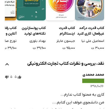
کتاب قدرت درآمد
کتاب قدرت
کتاب پولسازترین
کتاب رفتار خ
غیرفعال: کاری کنید
اینستاگرام
نکته‌های تولید
آنلاین و شب
که پول برای شما کار
محتوا
اجتماعی برا
اسماعیل علی نیا
جیسون مایلز
بهداد بلوری
تورج صادقی
کند
وفاداری آنلا
۳۰,۰۰۰ ت
۹۵,۰۰۰ ت
۳۹,۹۰۰ ت
۳۹,۹۰۰ ت
نقد، بررسی و نظرات کتاب تجارت الکترونیکی
محمد محمدی
5
5
۱۳۹۸/۱۰/۱۶
کاری به محتوا کتاب ندارم...
من دانشجوی مولف این کتابم....