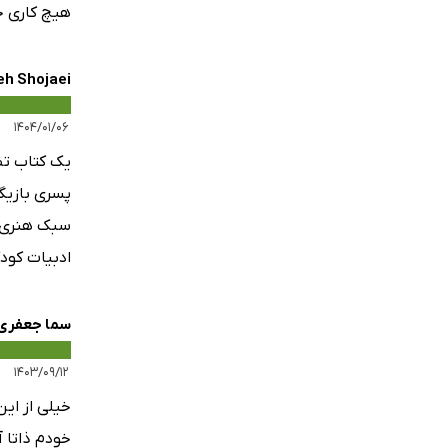
هیچ کاری خ
h Shojaei
۱۴۰۴/۰۱/۰۶
یک کتاب تص
پسری بازیگ
سبک هنری من
ادبیات کود
سما جعفری
۱۴۰۳/۰۹/۱۲
خیلی از ای
خودم ذاتا آ