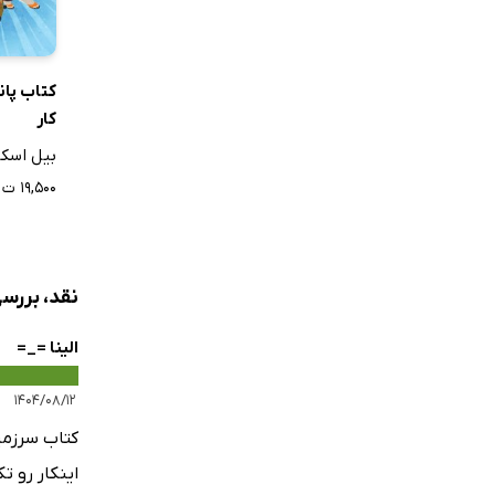
کتاب پان
کار
بیل اسکا
۱۹,۵۰۰ ت
نقد، بررس
الینا ⁦=⁠_⁠=⁩
۱۴۰۴/۰۸/۱۲
کتاب سرزمی
اینکار رو ت