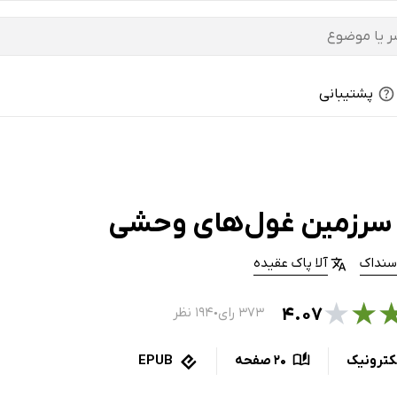
پشتیبانی
سرزمین غول‌های وحشی
سنداک
آلا پاک عقیده
★
★
۴.۰۷
۳۷۳ رای
۱۹۴ نظر
●
کترونیک
20 صفحه
EPUB