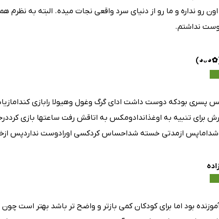
ن رو نداره و ما رو از دنیای سرد واقعی نجات میده. البته به نظرم ه
وست نداشتم.
 پسری بودکه دوست داشت ادای گرگ وغول وهیولا رابازی کندامازیاد
ش برای تنبیه به اوغذاندادومکس به اتاقش رفت ساعتها بازی کرددرخیا
اماپس ازمدتی خسته شداحساس کردکسی اورادوست نداردپس ازخیال ب
اده
آموزنده بود اما برای کودکان کمی بازتر و واضح تر باشد بهتر است 