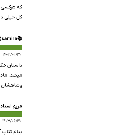
که هرکسی او
کل خیلی د
📚samira⁦(⁠◕⁠ᴗ⁠◕⁠✿⁠)⁩⁦
۱۴۰۳/۰۲/۳۰
داستان مکس
میشد. مادر
وشاهشان شد
مریم استادز
۱۴۰۳/۰۶/۳۰
پیام کتاب 