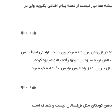
میشه هم نیاز نیست از قصه پیام اخلاقی بگیریم ولی در
0
0
ه دربازی‌اش غرق شده بودچون باعث ناراحتی اطرافیانش
لش اوبه سرزمین غولها رفته باانهامبارزه کرده،
یرون امدزیرامادرش برایش غذااماده کرده بود.
0
1
چون ذهن کودکان مثل بزرگسالان نیست و شفاف است