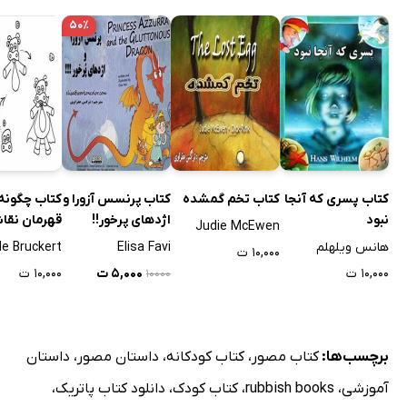
۵۰٪
کتاب پسری که آنجا
کتاب تخم گمشده
کتاب پرنسس آزورا و
کتاب چگونه 
نبود
اژدهای پرخور!!
قهرمان نقا
Judie McEwen
کنیم؟
هانس ویلهلم
Elisa Favi
le Bruckert
۱۰,۰۰۰ ت
۱۰,۰۰۰ ت
۵,۰۰۰ ت
۱۰,۰۰۰ ت
۱۰۰۰۰
برچسب‌ها:
کتاب مصور
،
کتاب کودکانه
،
داستان مصور
،
داستان
آموزشی
،
rubbish books
،
کتاب کودک
،
دانلود کتاب پاتریک
،