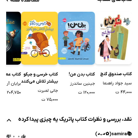
مشاهده همه
کتاب صندوق گنج
کتاب بدن من!
کتاب خرسی و جیکو
کتاب عملیات
بیشتر تلاش می‌کنند
سید جواد راهنما
جینین ساندرز
برایان آر جا
جانی لمبرت
۴۴,۰۰۰ ت
۱۲۰,۰۰۰ ت
۲۰۴,۷۵۰ ت
۷۵,۰۰۰ ت
نقد، بررسی و نظرات کتاب پاتریک یه چیزی پیدا کرده
📚samira⁦(⁠◕⁠ᴗ⁠◕⁠✿⁠)⁩⁦
0
0