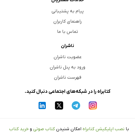
خدمات مشتریان
از جام می‌نویسند
پیام به پشتیبانی
از طبس می‌نویسند
راهنمای کاربران
ملخ در ترشیز
تماس با ما
از نیشابور می‌نویسند
ناشران
قسمت جنائی
ملخ سنه گذشته و هذه السنه
عضویت ناشران
از تربت می‌نویسند
ورود به پنل ناشران
از بیرجند می‌نویسند
فهرست ناشران
تقلب- رشوت
کتابراه را در شبکه‌های اجتماعی دنبال کنید.
سارقین مهم
تجارتخانه شرق
اتصال
امتحانات نهایی سیکل اول و دوم متوسطه
با
نصب اپلیکیشن کتابراه
امکان شنیدن
کتاب صوتی
و
خرید کتاب
مبارزه با ملخ‌ها