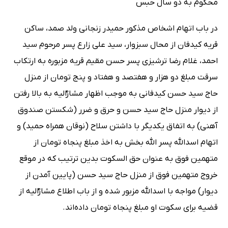
محکوم به دو سال حبس
در باب اتهام اشخاص مذکور حمیدر زنجانی ولد صمد، ساکن
قریه کیدفان از محال سبزوار، سید علی زارع پسر مرحوم سید
احمد، غلام رضا ترشیزی پسر حسن مقیم قریه مزبوره به ارتکاب
سرقت مبلغ دو هزار و هفتصد و هفتاد و پنج تومان از منزل
حاج سید حسن کیدفانی به موجب اظهار مشارٌالیه به بالا رفتن
از دیوار منزل حاج سید حسن و حرق و ضرر (شکستن صندوق
آهنی) به اتفاق یکدیگر با داشتن سلاح (نوقان همراه حمید) و
اتهام اسدالله پسر الله بخش به اخذ مبلغ پنجاه تومان از
متهمین فوق به عنوان حق السکوت بدین ترتیب که در موقع
خروج متهمین فوق از منزل حاج سید حسن (پایین آمدن از
دیوار) مواجه با اسدالله مزبور شده و از باب اطلاع مشارٌالیه از
قضیه برای سکوت او مبلغ پنجاه تومان داده‌اند.