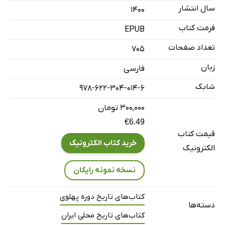
سال انتشار
۱۴۰۰
هدیه
فرمت کتاب
از سیستان نوشته‌اند
EPUB
از شیروان می‌نویسند
تعداد صفحات
705
اعلان: موقوفه ابوالحسنی
زبان
فارسی
اجرای قانون
شابک
978-622-304-014-6
از تربت جام می‌نویسند
۳۰۰,۰۰۰ تومان
از درجز می‌نویسند
€6.49
مظنه پوست و پشم و پنبه و کرک
قیمت کتاب
موضوع تریاک
خرید کتاب الکترونیک
الکترونیک
قسمت جنایی
نسخه نمونه رایگان
قیمت خشگه بار
دوست محمدخان
کتاب‌های تاریخ دوره پهلوی
دسته‌ها
موضوع گوشت
کتاب‌های تاریخ محلی ایران
مظنه‌جات متفرقه