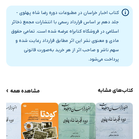
قیمت علیق دواب
کتاب اخبار خراسان در مطبوعات دوره رضا شاه پهلوی -
احکام جنائی
جلد دهم بر اساس قرارداد رسمی با انتشارات مجمع ذخائر
دواخانه‌ها
اسلامی در فروشگاه کتابراه عرضه شده است. تمامی حقوق
قتل دو فرزند
مادی و معنوی نشر این اثر مطابق قرارداد رعایت شده و
توضیح و تشکر: سه دربند دکان
سهم ناشر و صاحب اثر از هر خرید به‌صورت قانونی
از باجگیران نوشته‌اند
پرداخت می‌شود.
تکذیب: اخبار شیروان
اعلان
اصلاحات باجگیران
›
کتاب‌های مشابه
مشاهده همه
خبرنگار ما از بیرجند می‌نویسد
موضوع روده
رود خراسان
ترقی تریاک
راجع به اجحافات دواخانه‌های خراسان