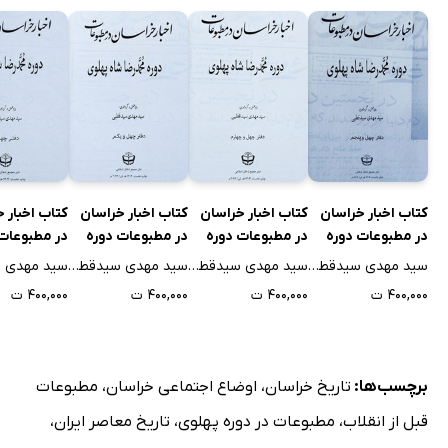
تخفیف مرض آبله
کشف قاچاق
ورزش در مشهد
اسناد مالکیت
پشم و پنبه
از بیرجند می‌نویسند
کتاب اخبار خراسان
کتاب اخبار خراسان
کتاب اخبار خراسان
کتاب اخبار 
اجحافات صراف‌ها
در مطبوعات دوره
در مطبوعات دوره
در مطبوعات دوره
در مطبوعات
توجه دولت
محمدرضا شاه
محمدرضا شاه
محمدرضا شاه
محمدرضا شا
سید مهدی سیدقطبی
سید مهدی سیدقطبی
سید مهدی سیدقطبی
از درجز می‌نویسند
پهلوی - جلد چهل و
پهلوی - جلد چهل و
پهلوی - جلد چهل و
پهلوی - جلد
۴۰۰,۰۰۰ ت
۴۰۰,۰۰۰ ت
۴۰۰,۰۰۰ ت
۴۰۰,۰۰۰ ت
پنجم
چهارم
یکم
تهنیت و تبریک
ابریشم
خطاب به خانم‌های خراسانی
برچسب‌ها:
تاریخ خراسان
،
اوضاع اجتماعی خراسان
،
مطبوعات
از شیروان می‌نویسند
قبل از انقلاب
،
مطبوعات در دوره پهلوی
،
تاریخ معاصر ایران
،
افتتاح کتابخانه لشگری