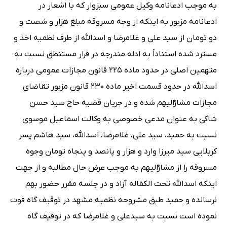
به موجب ادعانامه وکیل عمومی سبزوار که با اشعار در
ادعانامه مزبور به اینکه از وجه مسروقه مبلغ هزار و شصت و
دو تومان از سید علی و غلامرضا و اسدالله از طرف نظمیه اخذ و
مسترد شده استناداً به ادله مندرجه در قرار مستنطق نسبت به
متهمین اصلی در حدود ماده 225 قانون مجازات عمومی درباره
اسدالله در حدود قسمت اخیر ماده 230 قانون مزبور تقاضای
مجازات مشارٌالیهم شده و در جریان قضیه حاج سید حسن
شاکی به عنوان مدعی خصوصی به وکالت اسماعیل موسوی
نسبت به حمید، سید علی، غلامرضا، اسدالله، سید هاشم پسر
کربلایی سید میرزا وارد و هزار و پانصد و پنجاه تومان وجوه
مسروقه را از مشارٌالیهم به موجب عرض حال مطالبه و از جهت
اینکه اسدالله تحت الکفاله آزاد و در جلسه مقرر حضور بهم
نرسانده و حمید طبق مشروحه نظمیه مشهد در توقیف گاه فوت
نموده است نسبت به سیدعلی و غلامرضا که در توقیف گاه