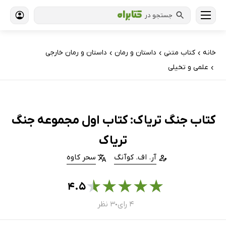
جستجو در
خانه
کتاب‌ متنی
داستان و رمان
داستان و رمان خارجی
›
›
›
علمی و تخیلی
›
کتاب جنگ تریاک: کتاب اول مجموعه جنگ
تریاک
آر. اف. کوآنگ
سحر کاوه
★
★
★
★
★
۴.۵
۴ رای
۳ نظر
●