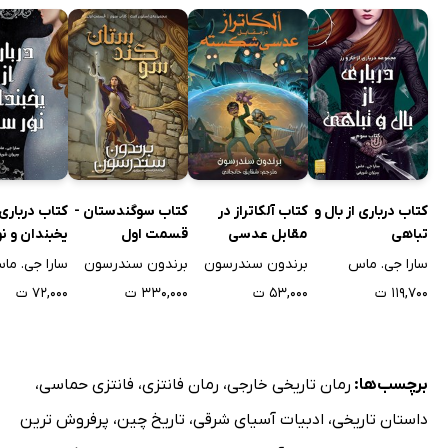
کتاب درباری از بال و
کتاب آلکاتراز در
کتاب سوگندستان -
کتاب درباری 
تباهی
مقابل عدسی
قسمت اول
یخبندان و نو
شکسته
سارا جی. ماس
برندون سندرسون
برندون سندرسون
سارا جی. ما
۱۱۹,۷۰۰ ت
۵۳,۰۰۰ ت
۳۳۰,۰۰۰ ت
۷۲,۰۰۰ ت
برچسب‌ها:
رمان تاریخی خارجی
،
رمان فانتزی
،
فانتزی حماسی
،
داستان تاریخی
،
ادبیات آسیای شرقی
،
تاریخ چین
،
پرفروش ترین