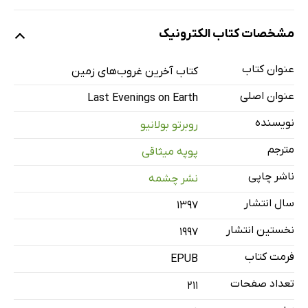
سنسینی
مشخصات کتاب الکترونیک
هنری سیمون لوپرنس
انریکه مارتین
عنوان کتاب
کتاب آخرین غروب‌های زمین
ماجرایی ادبی
عنوان اصلی
Last Evenings on Earth
تماس تلفنی
نویسنده
روبرتو بولانیو
خنزرپنزری
مترجم
پوپه میثاقی
موریسیو سیلوا ملقب به چشم
گومز پلَسیو
ناشر چاپی
نشر چشمه
آخرین غروب‌های زمین
سال انتشار
۱۳۹۷
روزهای 1978
نخستین انتشار
1997
سرگردان در فرانسه و بلژیک
فرمت کتاب
EPUB
دندان‌پزشک
تعداد صفحات
فهرست
211