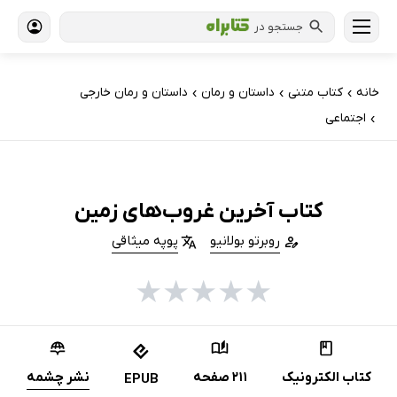
جستجو در
خانه
کتاب‌ متنی
داستان و رمان
داستان و رمان خارجی
›
›
›
اجتماعی
›
کتاب آخرین غروب‌های زمین
روبرتو بولانیو
پوپه میثاقی
★
★
★
★
★
کتاب الکترونیک
211 صفحه
نشر چشمه
EPUB