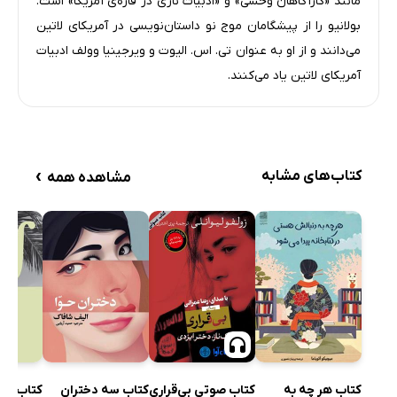
مانند «کارآگاهان وحشی» و «ادبیات نازی در قاره‌ی آمریکا» است.
بولانیو را از پیشگامان موج نو داستان‌نویسی در آمریکای لاتین
می‌دانند و از او به عنوان تی. اس. الیوت و ویرجینیا وولف ادبیات
آمریکای لاتین یاد می‌کنند.
›
کتاب‌های مشابه
مشاهده همه
کتاب صوتی بی‌قراری
کتاب سه دختران
کتاب هر چه به
کتاب ژال