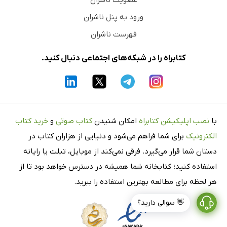
نزول موکب اجلال محمدرضا شاه به مشهد
ورود به پنل ناشران
برنامه مسافرت اعلی حضرت همایون شاهنشاهی به خراسان
در پیشگاه ملوکانه
فهرست ناشران
آگهی نرخ خرید وش و جوزقه در شعب پنبه استان نهم
کتابراه را در شبکه‌های اجتماعی دنبال کنید.
خیر! دروغ است
سئوال از دکتر میلیسپو
تلگراف از بجنورد
اعلی حضرت در پذیرایی شهرداری
با
نصب اپلیکیشن کتابراه
امکان شنیدن
کتاب صوتی
و
خرید کتاب
تشریف فرمایی در کارخانه خسروی
الکترونیک
برای شما فراهم می‌شود و دنیایی از هزاران کتاب در
صولت هزاره چگونه کشته شد
دستان شما قرار می‌گیرد. فرقی نمی‌کند از موبایل، تبلت یا رایانه
بهداشت مشهد در چه حال است؟
استفاده کنید؛ کتابخانه شما همیشه در دسترس خواهد بود تا از
خلاصه آمار بنگاه‌های خیریه آستان قدس در شهریورماه 1322
هر لحظه برای مطالعه بهترین استفاده را ببرید.
بلیه ترقی پنبه
👋 سوالی دارید؟
درباره صولت اشتباه نکنید