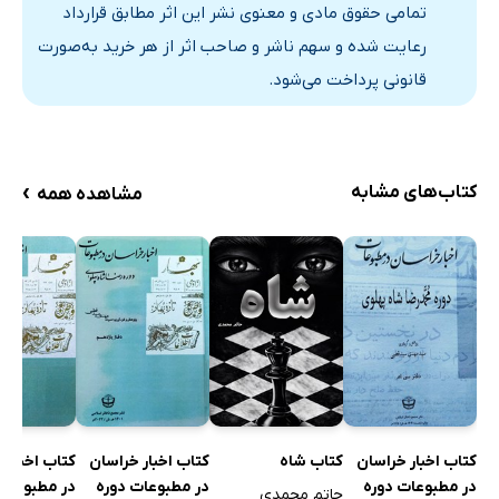
بلای کاغذ
تمامی حقوق مادی و معنوی نشر این اثر مطابق قرارداد
انجمن و مؤسسات خیریه و مقامات خیر سال 1321 مشهد
رعایت شده و سهم ناشر و صاحب اثر از هر خرید به‌صورت
مجلس یادبود سید علی مسعودی
قانونی پرداخت می‌شود.
در اطاق بازرگانی
«توضیح» راجع به کوپن چای
آگهی مناقصه پارچه و دوخ لباس مأمورین شهرداری مشهد
›
کتاب‌های مشابه
مشاهده همه
راجع به عمل فسخ اجاره املاک آستان قدس
خلاصه آمار بنگاه‌های خیریه آستان قدس در فروردین 1322
آگهی مناقصه لایروبی قنات درویش بیگ استیجاری شهرداری
آگهی مناقصه اقلام مورد نیاز دائره رفت و روب شهرداری
برای جمع‌آوری جنس
مبارزه با ملخ
آگهی مزایده 6 قطعه اراضی باره و خندق خیابان نادری
کتاب اخبار خراسان
کتاب شاه
کتاب اخبار خراسان
کتاب اخبار 
آگهی: راجع به مزایده موقوفه بیمارستان منتصریه
در مطبوعات دوره
در مطبوعات دوره
در مطبوعات
حاتم محمدی