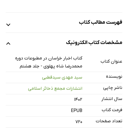
فهرست مطالب کتاب
مقدمه
مشخصات کتاب الکترونیک
روزنامه آزادی
اقدامات اصلاحی در آستان قدس
کتاب اخبار خراسان در مطبوعات دوره
عنوان کتاب
خلاصه آمار بنگاه‌های خیریه آستان قدس در ماه آبان 1321
محمدرضا شاه پهلوی - جلد هشتم
اعانت بینوایان به قدر استطاعت
نویسنده
سید مهدی سیدقطبی
آگهی انحصار خرید و فروش گندم و جو بوسیله اداره خواربار
ناشر چاپی
انتشارات مجمع ذخائر اسلامی
اقدامات بهداری شهرداری از فروردین تا آبان 1321
سال انتشار
۱۴۰۲
حق آشکار و مغلوب نشدنی است
فرمت کتاب
آگهی نرخ کالای ضروری مورد احتیاج مردم
EPUB
سیاهه اموات شهریور تا آبان 1321و مقایسه با سال قبل
تعداد صفحات
720