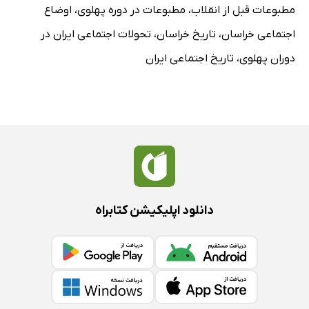
خاتمه مبارزه با ملخ در قائنات
مطبوعات قبل از انقلاب
،
مطبوعات در دوره پهلوی
،
اوضاع
آگهی مزایده بقیه اراضی و مستغلات خالصه دولتی مشهد
اجتماعی خراسان
،
تاریخ خراسان
،
تحولات اجتماعی ایران در
آگهی مناقصه دوخت لباس مأمورین رفت و روب شهرداری
دوران پهلوی
،
تاریخ اجتماعی ایران
چاپخانه طوس نبوده
انجمن نظارت انتخابات
راجع به دادخواست بر علیه تعطیلی کارخانه پشم ریسی
از تربت حیدریه
راجع به از بین بردن تریاک در درجز و تربت
در کمیسیون دارایی
مقدمات تشکیل (شرکت پخت نان)
دانلود اپلیکیشن کتابراه
آگهی خرید محصول پنبه استان نهم
شکایت
راجع به تعویق انتخابات
خلاصه آمار بنگاه‌های خیریه آستان قدس در مردادم ماه 1322