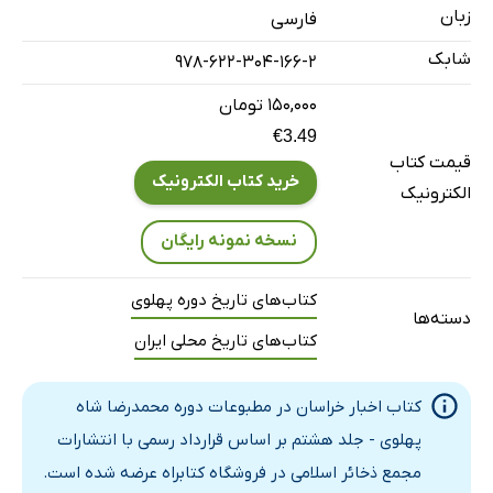
خلاف عرض کرده‌اند
زبان
فارسی
به سر ما شیره میمالند
شابک
978-622-304-166-2
بیمارستان شاهرضا
۱۵۰,۰۰۰ تومان
باید مواظب بود
€3.49
اینها حقیقت است نه آنها
قیمت کتاب
گزارش فردوس
خرید کتاب الکترونیک
الکترونیک
در کمیسیون استانداری
نسخه نمونه رایگان
تلگراف از مرکز
راجع به قانون تخصیص عوائد موقوفات مجهول المصرف
کتاب‌های تاریخ دوره پهلوی
دسته‌ها
راجع به غائله 17 آذر و نتایج آن
کتاب‌های تاریخ محلی ایران
از نیشابور می‌نویسند
انجمن پروین یک ساله شد
کتاب اخبار خراسان در مطبوعات دوره محمدرضا شاه
در جشن انجمن پروین
پهلوی - جلد هشتم بر اساس قرارداد رسمی با انتشارات
پس از دو ماه توقیف و تعطیل اجباری روزنامه ها
مجمع ذخائر اسلامی در فروشگاه کتابراه عرضه شده است.