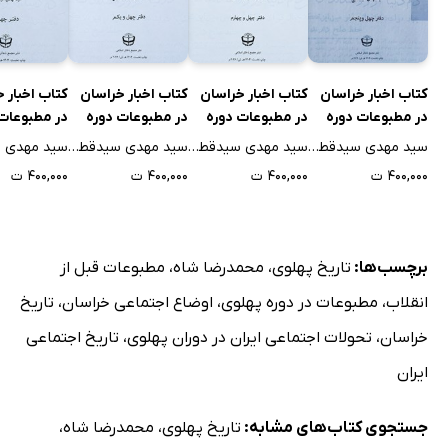
دویمین جلسه محاکمه مدیر آزادی و عبدالله شهدوست
پاسخ به «راجع به عملیات شوم رضا انصاری....»
اعلان مناقصه باربری چوب از مشهد تا معدن چشمه گل
کتاب اخبار خراسان
کتاب اخبار خراسان
کتاب اخبار خراسان
کتاب اخبار 
شکایت مرتضی لنکرانی راجع به اسبش
در مطبوعات دوره
در مطبوعات دوره
در مطبوعات دوره
در مطبوعات
شکایت قالیباف‌ها
محمدرضا شاه
محمدرضا شاه
محمدرضا شاه
محمدرضا شا
سید مهدی سیدقطبی
سید مهدی سیدقطبی
سید مهدی سیدقطبی
رأی دادگاه محاکمه شهدوست و مدیر آزادی
پهلوی - جلد چهل و
پهلوی - جلد چهل و
پهلوی - جلد چهل و
پهلوی - جلد
۴۰۰,۰۰۰ ت
۴۰۰,۰۰۰ ت
۴۰۰,۰۰۰ ت
۴۰۰,۰۰۰ ت
پنجم
چهارم
یکم
تشکر می‌کنم
شکایت
پاسخی به تلگراف اخیر چند نفر قالیباف
برچسب‌ها:
تاریخ پهلوی
،
محمدرضا شاه
،
مطبوعات قبل از
موفقیت در مبارزه با ملخ دریایی این استان
انقلاب
،
مطبوعات در دوره پهلوی
،
اوضاع اجتماعی خراسان
،
تاریخ
امر خواربار خراسان
خراسان
،
تحولات اجتماعی ایران در دوران پهلوی
،
تاریخ اجتماعی
حریق بازار سرشور
ایران
بیمارستان شاهرضا؛ بهترین مؤسسه از نظر انسانیت
در اطراف بیانیه منتشره هیئت سادات رضوی
جستجوی کتاب‌های مشابه:
تاریخ پهلوی
،
محمدرضا شاه
،