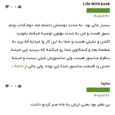
Life ₩ith book
0
0
۱۴۰۵/۰۲/۳۰
بسیار عالی بود. به شدت دوستش داشتم جلد دوم کتاب برایم
بسوز هست و من به شدت بهتون توصیه میکنم بخونید‌.
اکشن و تخیلی هست و شما به این کار وا میداره که برید به
صفحه بعد و کنجکاوی شما رو میکشه که ببینید چی میشه.
بنظرم سانسور هست، ولی سانسورش خیلی نیست و میشه
حدس زد قسمت سانسور شده چی بوده. ولی عالی از
ادامه...
ساینا
0
0
۱۴۰۵/۰۳/۱۷
بی نظیر بود یعنی ارزش یه ماه صبر کردنو داشت