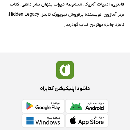
فانتزی
،
ادبیات آمریکا
،
مجموعه میراث پنهان نشر داهی
،
کتاب
برتر آمازون
،
نویسنده پرفروش نیویورک تایمز
،
Hidden Legacy
،
نامزد جایزه بهترین کتاب گودریدز
دانلود اپلیکیشن کتابراه