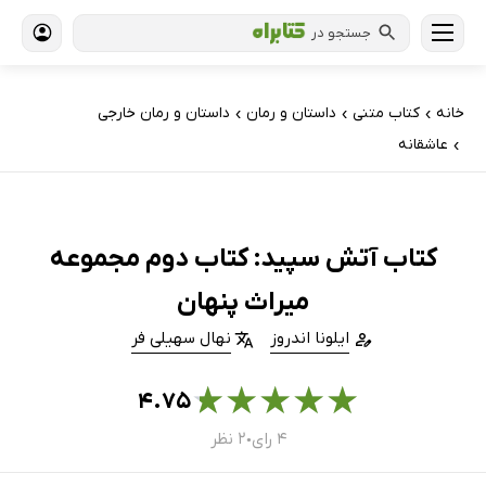
جستجو در
خانه
کتاب‌ متنی
داستان و رمان
داستان و رمان خارجی
›
›
›
عاشقانه
›
کتاب آتش سپید: کتاب دوم مجموعه‌
میراث پنهان
ایلونا اندروز
نهال سهیلی فر
★
★
★
★
★
۴.۷۵
۴ رای
۲ نظر
●