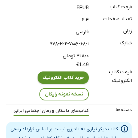
بخش هشتم، من دویدن را دوست دارم
فرمت کتاب
EPUB
بخش نُهم، اسب آبی
تعداد صفحات
214
بخش دهم، دیگر نیازی به بادبزن نیست
زبان
فارسی
بخش یازدهم، پنگوئن‌ها
شابک
978-622-7006-68-1
بخش دوازدهم، ساردین‌ها
بخش سیزدهم، پایاندن
۴۱,۸۰۰ تومان
€1.49
بخش چهاردهم، سطوح شفاف
قیمت کتاب
بخش پانزدهم، انریا
خرید کتاب الکترونیک
الکترونیک
بخش شانزدهم، اتو
نسخه نمونه رایگان
بخش هفدهم، لذت
بخش هجدهم، گربه‌ماهی
دسته‌ها
کتاب‌های داستان و رمان اجتماعی ایرانی
بخش نوزدهم، نیمی
بخش بیستم، گاویال‌ها
کتاب دیگر نیازی به بادبزن نیست بر اساس قرارداد رسمی