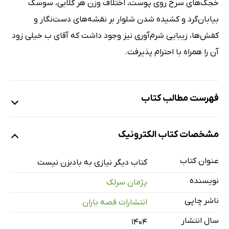
خجک‌های سرخ روی پوست، اختلاف وزن هر گلابی، سوسک
بیابان‌گرد و کشیده شدن شلوار بر نقشه‌های دست‌نگار و
کفش‌ها، زیبایی شرم‌آوری نیز وجود داشت که آقای ب خیلی زود
آن را همراه با احترام پذیرفت.
فهرست مطالب کتاب
بخش اول، تقاعد
مشخصات کتاب الکترونیک
بخش دوم، ارتفاع
بخش سوم، دهان
عنوان کتاب
کتاب دیگر نیازی به بادبزن نیست
بخش چهارم، خانم الف یا آقای بِ دوم
نویسنده
پژمان سرلک
بخش پنجم، کلاه نارنجی
ناشر چاپی
انتشارات قصه باران
بخش ششم، زن بزرگ
سال انتشار
۱۴۰۴
بخش هفتم، لامیا