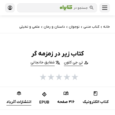
جستجو در
خانه
کتاب‌ متنی
نوجوان
داستان و رمان
علمی و تخیلی
›
›
›
›
کتاب زیر در زمزمه گر
تی جی کلون
شقایق خانجانی
★
★
★
★
★
کتاب الکترونیک
416 صفحه
انتشارات آذرباد
EPUB