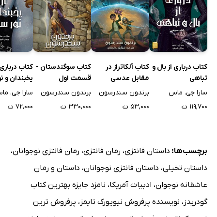
کتاب درباری از بال و
کتاب آلکاتراز در
کتاب سوگندستان -
کتاب درباری 
تباهی
مقابل عدسی
قسمت اول
یخبندان و نو
شکسته
سارا جی. ماس
برندون سندرسون
برندون سندرسون
سارا جی. ما
۱۱۹,۷۰۰ ت
۵۳,۰۰۰ ت
۳۳۰,۰۰۰ ت
۷۲,۰۰۰ ت
برچسب‌ها:
داستان فانتزی
،
رمان فانتزی
،
رمان فانتزی نوجوانان
،
داستان تخیلی
،
داستان فانتزی نوجوانان
،
داستان و رمان
عاشقانه نوجوان
،
ادبیات آمریکا
،
نامزد جایزه بهترین کتاب
گودریدز
،
نویسنده پرفروش نیویورک تایمز
،
پرفروش ترین