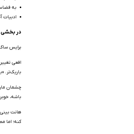
به فضاسا
ادبیات آ
در بخشی ا
برایس ساک 
افعی تغییر 
باریک‌تر. «ب
چشمان ماری
باشه، خوبن
هانت بینی‌
کنه؛ اما م