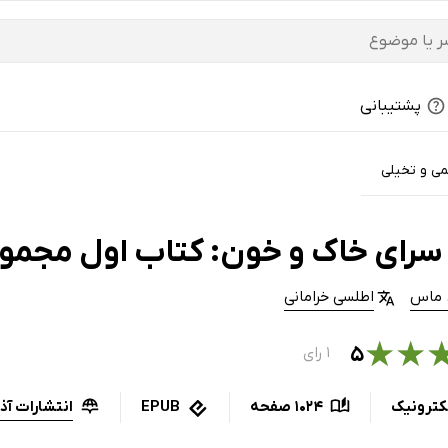
پشتیبانی
می و تخیلی
سرای خاک و خون: کتاب اول مجمو
. ماس
اطلسی خرامانی
★
★
۵
۱ رای
انتشارات آذر
کترونیک
1024 صفحه
EPUB