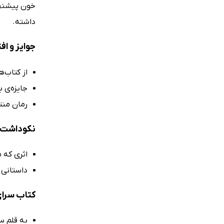
خون پیشنها
داشته.
جوایز و ا
از کتاب‌
جایزه‌ی به
رمان منت
نکوداشت‌ه
اثری که م
داستانی 
کتاب سرای
به قلم سا