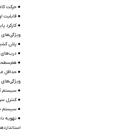
● حرکت کامل
● قابلیت اولویت‌ده
● کارکرد پا
ویژگی‌های 
● پلان کشیده (Rectangular) متناسب
● درب‌های 
● هم‌سطحی 
● حداقل ما
ویژگی‌های 
● سیستم ک
● کنترل سر
● سیستم بر
● تهویه دائ
استاندارده