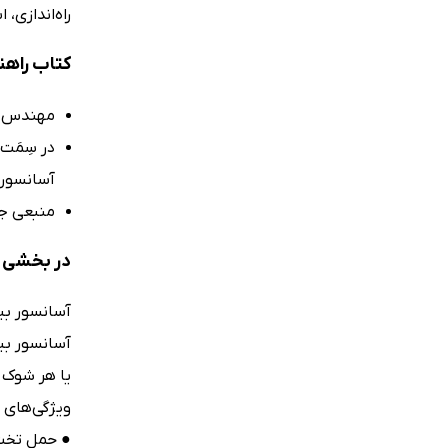
راه‌اندازی،
کتاب راهنم
مهندس عم
در سِمَت
آسانسور
منبعی جا
در بخشی از
آسانسور بی
آسانسور بی
یا هر شوک ح
ویژگی‌های 
● حمل تخت 