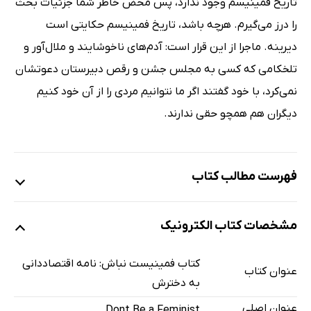
تاریخ فمینیسم وجود ندارد، پس محض خاطر شما جزئیات بحث
را درز می‌گیرم. هرچه باشد، تاریخ فمینیسم حکایتی است
دیرینه. ماجرا از این قرار است: آدم‌های ناخوشایند و ملال‌آور و
تلخکامی که کسی به مجلس جشن و رقص دبیرستان دعوتشان
نمی‌کرد، با خود گفتند اگر ما نتوانیم مردی را از آن خود کنیم
دیگران هم همچو حقی ندارند.
فهرست مطالب کتاب
فمینیست نباش: نامه‌ای به دخترم
مشخصات کتاب الکترونیک
جنسیت و نهاد دانشگاه
خطای فمینیستی
کتاب فمینیست نباش: نامه اقتصاددانی
عنوان کتاب
تاریخ خفیه‌ی فمینیسم
به دخترش
فمینیسم و سقوط غرب
عنوان اصلی
Dont Be a Feminist