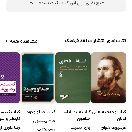
هیچ نظری برای این کتاب ثبت نشده است.
›
کتاب‌های انتشارات نقد فرهنگ
مشاهده همه
کتاب وحدت متعالی
کتاب آب - بابا...
کتاب خدا و وجود
کتاب گسس
ادیان
افلاطون
تاریخی و شر
جرج پتیسون
شناسی
فریتیوف شوان
جان اسمیت
رضا داوری ار
۳۵۰,۰۰۰ ت