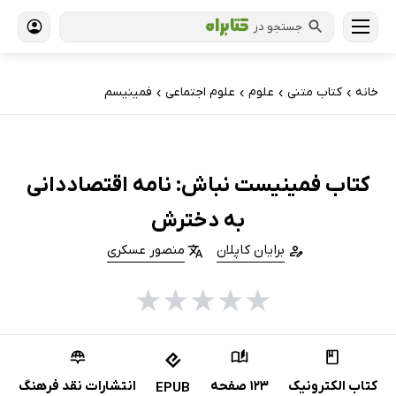
جستجو در
خانه
کتاب‌ متنی
علوم
علوم اجتماعی
فمینیسم
›
›
›
›
کتاب فمینیست نباش: نامه اقتصاددانی
به دخترش
برایان کاپلان
منصور عسکری
★
★
★
★
★
کتاب الکترونیک
123 صفحه
انتشارات نقد فرهنگ
EPUB