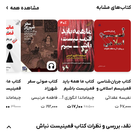
›
کتاب‌های مشابه
مشاهده همه
۴۰٪
کتاب جریان‌شناسی
کتاب ما همه باید
کتاب مانیف
کتاب صوتی سفر
فمینیسم اسلامی و
فمینیست باشیم
فمینیست در 
شهرزاد
رویکرد آن به نظام
پیشنهاد
نفیسه عقدائی
چیماماندا انگوزی آدیشی
فاطمه مرنیسی
خانواده
۶۷,۰۰۰ ت
۱۷,۱۰۰ ت
۲۳,۴۰۰
۱۹۲,۰۰۰ ت
۳۹۰۰۰
۲۸۵۰۰
نقد، بررسی و نظرات کتاب فمینیست نباش