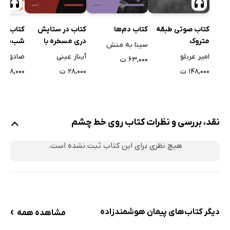
کتاب صوتی طبقه
کتاب دم‌ها
کتاب در ستایش
کتاب صو
متروک
دری مسخره با
شب‌های 
سینا به منش
تابلوی نئونی مرگ و
امیر عربلو
آیناز عینی
صادق هد
۶۳,۰۰۰ ت
پنجاه داستان دیگر
۱۴۸,۰۰۰ ت
۲۸,۰۰۰ ت
۶۸,۰۰۰ ت
نقد، بررسی و نظرات کتاب روی خط چشم
هیچ نظری برای این کتاب ثبت نشده است.
›
دیگر کتاب‌های پیمان هوشمندزاده
مشاهده همه