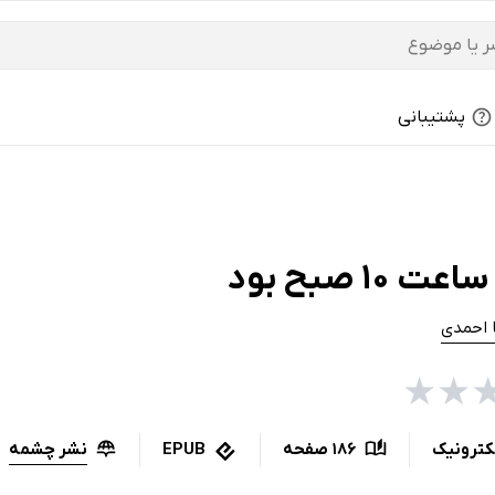
پشتیبانی
 10 صبح بود
 احمدی
★
★
نشر چشمه
کترونیک
186 صفحه
EPUB