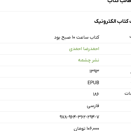
الب کتاب
واهم
تاب الکترونیک
کتاب ساعت 10 صبح بود
احمدرضا احمدی
د
نشر چشمه
۱۳۹۳
م
EPUB
ات
186
رف زمستان
فارسی
سال
978-964-362-294-7
اند
۱۰۶,۰۰۰ تومان