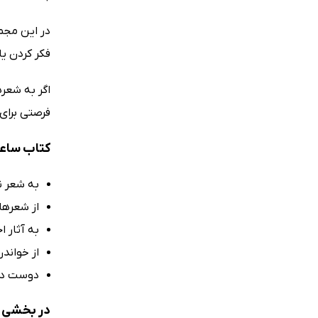
در این مجم
فکر کردن ی
فرصتی برای 
کتاب ساعت 10 صبح بود برای شما مناس
به شعر ن
از شعرها
به آثار ا
از خواند
دوست دار
در بخشی از کتاب س