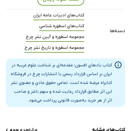
زبان و معنا در متون غریبه
علوم غریبه به‌مثابه‌ی هنر
کتاب‌های ادبیات عامه ایران
علوم غریبه: از هند تا پاکستان
کتاب‌های اسطوره شناسی
علوم غریبه در غرب
دسته‌ها
مجموعه اسطوره و آیین نشر چرخ
افلاطون و علوم غریبه
مجموعه اسطوره و تاریخ نشر چرخ
قرائت یونگ از کیمیاگری
علوم غریبه: واقعیت یا خرافات؟
کتاب بادهای افسون: مقدمه‌ای بر شناخت علوم غریبه در
چکشی علیه جادوگران
ایران بر اساس قرارداد رسمی با انتشارات چرخ در فروشگاه
منابع و مآخذ
کتابراه عرضه شده است. تمامی حقوق مادی و معنوی نشر
منابع فارسی
این اثر مطابق قرارداد رعایت شده و سهم ناشر و صاحب
منابع عربی
اثر از هر خرید به‌صورت قانونی پرداخت می‌شود.
منابع اینترنتی
منابع انگلیسی
مقالات
›
کتاب‌های مشابه
مشاهده همه