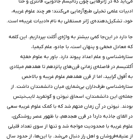
می‌آید که در ژانرهایی چون رئالیسم جادویی، فانتزی و حتا
ادبیات علمی تخیلی طبع‌آزمایی می‌کنند؛ هر چند علوم غریبه،
خود، تشکیل‌دهنده‌ی ژانر مستقلی به نام «ادبیات غریبه» است.
جا دارد در این‌جا کمی بیشتر به واژه‌ی اُکلت بپردازیم. این کلمه
که معادل مخفی و پنهان است، با جادو، علم کیمیا،
ستاره‌شناسی و علم اعداد پیوند دارد. باور به علوم خفیّه
اُکلتیسم در فاصله‌ی زمانی قرن‌های پانزدهم تا هفدهم میلادی
به اُفول گرایید، اما از قرن هفدهم علوم غریبه و بالاخص
ستاره‌شناسی طرف‌داران بی‌شماری میان دانشمندان داشت. از
جمله‌ی این دانشمندان، اسحاق نیوتن و گوتفرید لایب‌نیتس
بودند. نیوتن در آن زمان متهم شد که با کمک علوم غریبه سعی
در القای جاذبه دارد! در قرن هجدهم، با ظهور عصر روشنگری،
علوم غریبه با محدودیت مواجه شد و تنها از سوی تعداد قلیلی
از عتیقه‌فروشان و اهل راز دنبال می‌شد. با این‌ها، از حدود سال