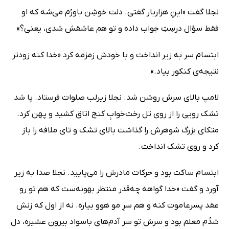
نجلا گفت «اینِ هزاربار گفتی. دلت خوشِن باورُم می‌شه که او
فقط سؤال درسِتِ جواب داده و تو هم عاشقش شدی، یعنی؟»
ابتسام سر به زیر انداخت و با خودش زمزمه کرد «خدا کنه زودتر
نتیجه‌ی کنکور بیاد.»
لامپ بالای سرش روشن شد. نجلا زیر‌لب صلوات فرستاد. پا شد
تشک رویی را از روی تل رخت‌خوابِ کنج اتاق کشید و پهن کرد.
متکای بزرگ شوهرش را گذاشت بالای تشک و تای ملافه را باز
کرد و روی تشک انداخت.
ابتسام ساکت بود و حرکات مادرش را می‌پایید. نجلا صدا به زیر
آورد و گفت «خدا گواهه چه‌قدر منتظر بهونه‌ست که هم تو رو
عقد پسرعاموت کنه و هم سرِ مو هوو بیاره. نه از اول که زنش
شدُم معلم بود و سرش تو سر آدم‌های باسواد بیرون عشیره، دل