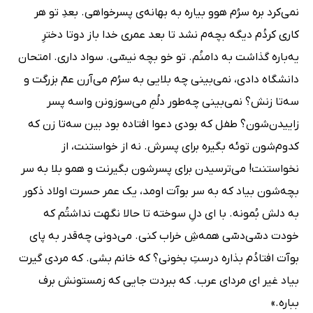
نمی‌کرد بره سرُم هوو بیاره به بهانه‌ی پسرخواهی. بعدِ تو هر
کاری کردُم دیگه بچه‌م نشد تا بعد عمری خدا باز دوتا دخترِ
یه‌باره گذاشت به دامنُم. تو خو بچه نیسّی. سواد داری. امتحان
دانشگاه دادی، نمی‌بینی چه بلایی به سرُم می‌آرن عمّ بزرگت و
سه‌تا زنش؟ نمی‌بینی چه‌طور دلُمِ می‌سوزونن واسه پسر
زاییدن‌شون؟ طفل که بودی دعوا افتاده بود بین سه‌تا زن که
کدوم‌شون توئه بگیره برای پسرش. نه از خواستنت، از
نخواستنت! می‌ترسیدن برای پسرشون بگیرنت و همو بلا به سر
بچه‌شون بیاد که به سر بوآت اومد، یک عمر حسرت اولاد ذکور
به دلش بُمونه. با ای دلِ سوخته تا حالا نگهت نداشتُم که
خودت دسّی‌دسّی همه‌شِ خراب کنی. می‌دونی چه‌قدر به پای
بوآت افتادُم بذاره درستِ بخونی؟ که خانم بشی. که مردی گیرت
بیاد غیر ای مردای عرب. که ببردت جایی که زمستونش برف
بباره.»