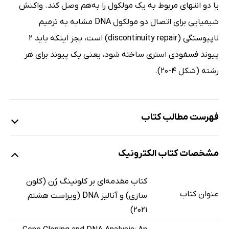
یا دو انتهای مربوط به یک مولکول را به‌هم وصل کند. واکنش
شیمیایی برای اتصال دو مولکول DNA مشابه به ترمیم
ناپیوستگی (discontinuity repair) است، بجز اینکه باید 2
پیوند فسفودی استری ساخته شود، یعنی یک پیوند برای هر
رشته (شکل 4-20).
فهرست مطالب کتاب
بخش اول: کاربرد کلونینگ ژن و آنالیز DNA در تحقیقات
مشخصات کتاب الکترونیک
فصل اول: چرا کلونینگ ژن و آنالیز مهم هستند؟
فصل دوم: وکتورهای لازم برای کلونینگ ژن: پلاسمیدها و
کتاب مقدمه‌ای بر کلونینگ ژن (کلون
باکتریوفاژها
عنوان کتاب
سازی) و آنالیز DNA (ویراست هشتم
فصل سوم: تخلیض DNA از سلول های زنده
2021)
فصل چهارم: دستکاری DNA تخلیص شده