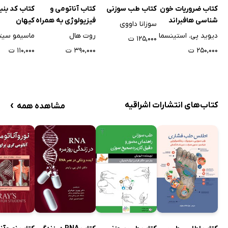
کتاب ضروریات خون
کتاب طب سوزنی
کتاب آناتومی و
کتاب کد بنی
شناسی هافبراند
فیزیولوژی به همراه
کیهان
سوزانا داووی
2020 - ویرایش
نکات بالینی و
دیوید پی. استینسما
روت هال
ماسیمو سیت
۱۲۵,۰۰۰ ت
هشتم
پاتولوژیک
۲۵۰,۰۰۰ ت
۳۹۰,۰۰۰ ت
۱۱۰,۰۰۰ ت
›
کتاب‌های انتشارات اشراقیه
مشاهده همه