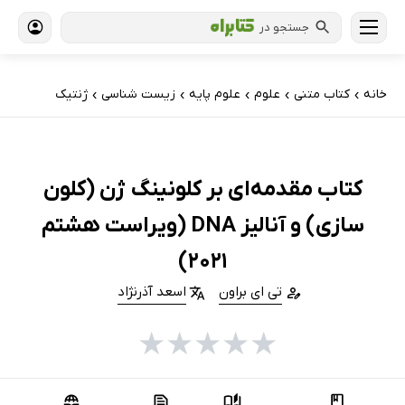
جستجو در
خانه
کتاب‌ متنی
علوم
علوم پایه
زیست شناسی
ژنتیک
›
›
›
›
›
کتاب مقدمه‌ای بر کلونینگ ژن (کلون
سازی) و آنالیز DNA (ویراست هشتم
2021)
تی ای براون
اسعد آذرنژاد
★
★
★
★
★