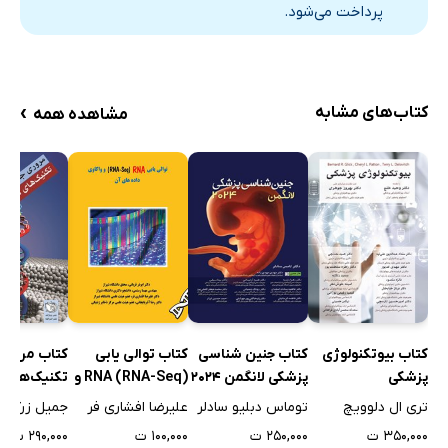
پرداخت می‌شود.
›
کتاب‌های مشابه
مشاهده همه
کتاب توالی‌ یابی
کتاب بیوتکنولوژی
کتاب جنین شناسی
کتاب مروری 
(RNA (RNA-Seq و
پزشکی
پزشکی لانگمن 2024
تکنیک‌های 
واکاوی داده‌های آن
مولکولی رای
علیرضا افشاری فر
تری ال دلوویچ
توماس دبلیو سادلر
جمیل زرگان
پیشرفته
۱۰۰,۰۰۰ ت
۳۵۰,۰۰۰ ت
۲۵۰,۰۰۰ ت
۲۹۰,۰۰۰ ت