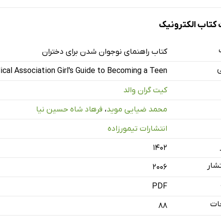
به سن بلوغ خوش آمدید
تاب الکترونیک
تغذیه، ورزش و وزن مناسب
د، پوست، دندان و مو
کتاب راهنمای نوجوان شدن برای دختران
 فیزیولوژی جنسی دختران
ی
cal Association Girl's Guide to Becoming a Teen
 احساسات شما
کیت گران والد
ابطه‌ها
محمد ضیایی موید
،
فرهاد شاه حسین نیا
رابطه با جنس مخالف
انتشارات تیمورزاده
۱۴۰۲
شار
2006
PDF
ات
88