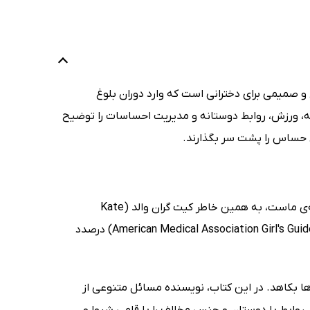
 و صمیمی برای دخترانی است که وارد دوران بلوغ
یه، ورزش، روابط دوستانه و مدیریت احساسات را توضیح
ی حساس را پشت سر بگذارند.
عبور از کودکی به نوجوانی بخشی عجیب، هیجان‌انگیز و گاه ترسناکی از زندگی همه‌ی ماست، به همین خاطر کیت گران والد (Kate
Gruenwald) در کتاب راهنمای نوجوان شدن برای دختران (American Medical Association Girl's Guide to Becoming a Teen) درصدد
ها بکاهد. در این کتاب، نویسنده مسائل متنوعی از
 روابط با دوستان و جنس مخالف را با قلمی شیوا و