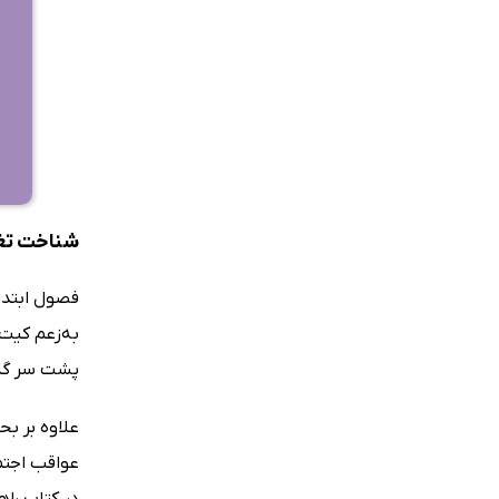
شناخت تغی
فصول ابتدای
به‌زعم کیت 
پشت سر گذا
علاوه بر بح
عواقب اجتم
در کتاب راه