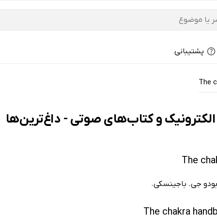
پشتیبانی
The c
ز بودو جی. باجینسکی.