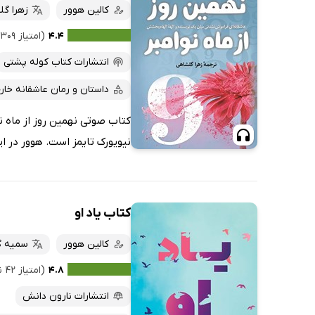
کالین هوور
زهرا گل
۴.۴
(امتیاز ۳۰۹ نفر)
انتشارات کتاب کوله پشتی
داستان و رمان عاشقانه خار
کتاب صوتی نهمین روز از ماه نو
نیویورک تایمز است. هوور در ای
کتاب یاد او
کالین هوور
سمیه گ
۴.۸
(امتیاز ۴۲ نفر)
انتشارات نارون دانش