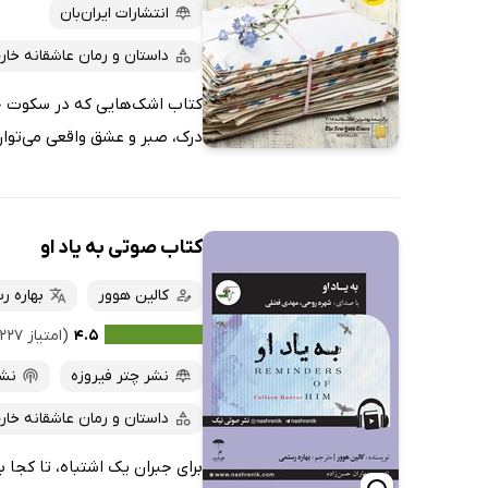
پربحث‌ها
انتشارات ایران‌بان
ارزان ترین‌ها
داستان و رمان عاشقانه خار
کتاب اشک‌هایی که در سکوت جار
درک، صبر و عشق واقعی می‌توا
کتاب صوتی به یاد او
کالین هوور
بهاره ر
۴.۵
(امتیاز ۲۲۷ نفر)
نشر چتر فیروزه
نش
داستان و رمان عاشقانه خار
برای جبران یک اشتباه، تا کجا 