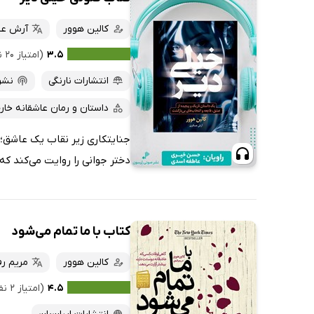
کالین هوور
آرش ع
۳.۵
(امتیاز ۲۰ نفر)
انتشارات نارنگی
نشر
داستان و رمان عاشقانه خار
جنایتکاری زیر نقاب یک عاشق؛ 
دختر جوانی را روایت می‌کند که
کتاب با ما تمام می‌شود
کالین هوور
مریم ر
۴.۵
(امتیاز ۲ نفر)