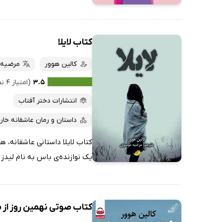
کتاب لایلا
کالین هوور
مرضیه
۳.۵
(امتیاز ۴ نفر)
انتشارات دختر آفتاب
داستان و رمان عاشقانه خار
کتاب لایلا داستانی عاشقانه، ه
یک نوازنده‌ی باس به نام لیدز ر
کتاب صوتی نهمین روز از م