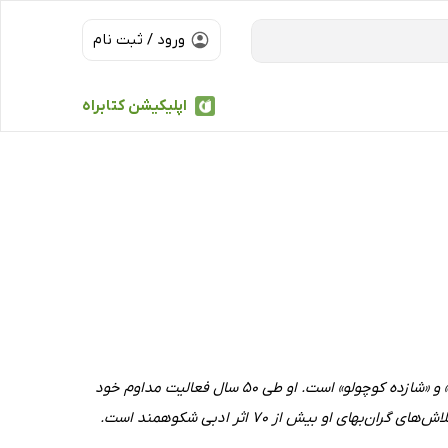
ورود / ثبت نام
اپلیکیشن کتابراه
محمد قاضی مترجم برجسته‌ی ایرانی و صاحب ترجمه‌های بی‌نظیری از آثار ادبی جهان مانند «دن کیشوت» و «شازده کوچولو» است. او طی 50 سال فعالیت مداوم خود
او بیش از 70 اثر ادبی شکوهمند است.