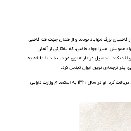
زدهم مردادماه سال 1292 در مهاباد به دنیا آمد. اجداد او از قاضیان بزرگ مهاباد بودند و از همان جهت هم قاضی
ه عمویش، میرزا جواد قاضی، که به‌تازگی از آلمان
دریافت کند. تحصیل در دارالفنون موجب شد تا علاقه به
، پدر ترجمه‌ی نوین ایران تبدیل کرد.
محمد قاضی در رشته‌ی حقوق به تحصیلات خود ادامه داد و در سال 1318، مدرک کارشناسی خود را در این رشته از دانشگاه تهران دریافت کرد. او در سال 1320 به استخدام وزارت دارایی