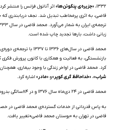
1332، «
جزیره‌ی پنگوئن‌ها
» اثر آناتول فرانس را منتشر ک
قاضی، به اثری پرمخاطب تبدیل شد. نجف دریابندری که خود
ترجمه‌ی ایران به شمار می‌آورد. محمد قاضی در سال 1333 «
زبانی داشت، بارها تجدید چاپ شده است.
محمد قاضی در سال‌های 1336 تا 1337 با ترجمه‌ی دوره‌ی کامل «
بازنشستگی، به فعالیت و همکاری با کانون پرورش فکری ک
کرد. محمد قاضی در اواخر زندگی با وجود بیماری، همچنان به
شراب
»، «
خداحافظ گری کوپر
» و «
مادر
» اشاره کرد.
محمد قاضی در 24 دی‌ماه سال 1376 و در 84سالگی بدرود حیات گفت و در زادگاهش به خاک سپرده شد.
قاضی در تهران به «بوستان محمد قاضی» تغییر یافت.