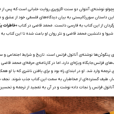
T): کتاب شازده کوچولو نوشته‌ی آنتوان دو سنت اگزوپری روایت خلبانی است که پس
ین داستان سوررئالیستی به بیان دیدگاه‌های فلسفی خود از عشق و م
برگردان از این کتاب به فارسی دانست. محمد قاضی در کتاب «
خاطرات ی
یوا و دلنشین محمد قاضی و نثر روان او باعث شده تا این کتاب به یک
Pe): کتاب جزیره‌ی پنگوئن‌ها نوشته‌ی آناتول فرانس است. تاریخ و شرایط اجتم
ای فرانس جایگاه ویژه‌ای دارد، اما در کارنامه‌ی حرفه‌ای محمد قاضی
رجمه‌ وارد شد. او در ابتدای راه بود و برای یافتن ناشری که با او همک
تشار، طیف گسترده‌ای از مخاطبان به سمت این کتاب جذب شوند. نجف دریا
 آناتول فرانس را نجات داد» نوشت و در آن به تمجید از ترجمه و تحسین