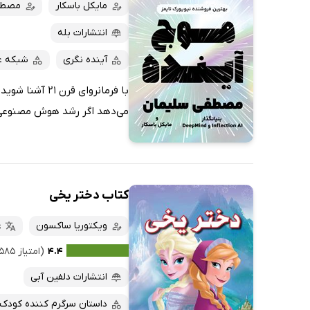
کتاب‌های صوتی
مایکل باسکار
مصطف
داغ‌ترین‌ها
کتاب‌های متنی
پرفروش‌ها
انتشارات بله
پربحث‌ها
آینده نگری
شبکه 
ارزان ترین‌ها
با فرمانروای
می‌دهد اگر رشد هوش مصنوعی ک
کتاب دختر یخی
ویکتوریا ساکسون
ع
۴.۴
(امتیاز ۵۸۵ نفر)
انتشارات دلفین آبی
داستان سرگرم کننده کودک