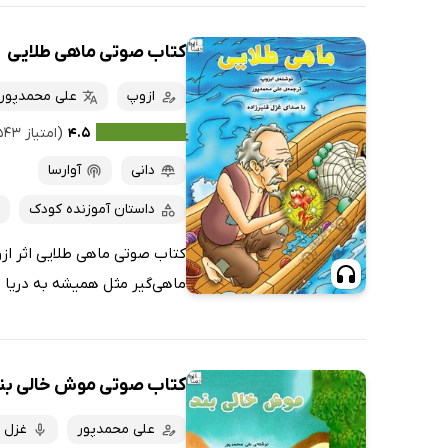
کتاب صوتی ماهی طلایی
ازوپ
علی محمدپور
۴.۵
(امتیاز ۵۴۳ نفر)
دانی
آوارسا
داستان آموزنده کودک
کتاب صوتی ماهی طلایی اثر ازو
ماهی‌گیر مثل همیشه به دریا رف
کتاب صوتی موش خالی بن
علی محمدپور
غزل ق