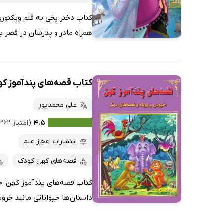
کتاب دختر یخی به قلم ویکتوریا
همراه مادر و پدرشان در قصر ب
کتاب قصه‌های پندآموز که
علی محمدپور
۴.۵
(امتیاز ۳۶۲ نفر)
انتشارات اعجاز علم
قصه‌های کهن کودک
کتاب قصه‌های پندآموز کهن: خ
داستان‌ها حیواناتی مانند خروس