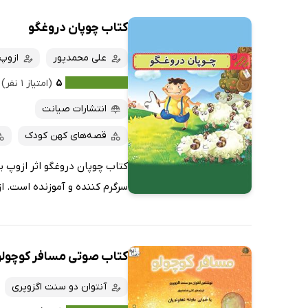
کتاب چوپان دروغگو
علی محمدپور
ازوپ
۵
(امتیاز ۱ نفر)
انتشارات صیانت
قصه‌های کهن کودک
کتاب چوپان دروغگو اثر ازوپ ی
سرگرم کننده و آموزنده است. از
کتاب صوتی مسافر کوچولو
آنتوان دو سنت اگزوپری