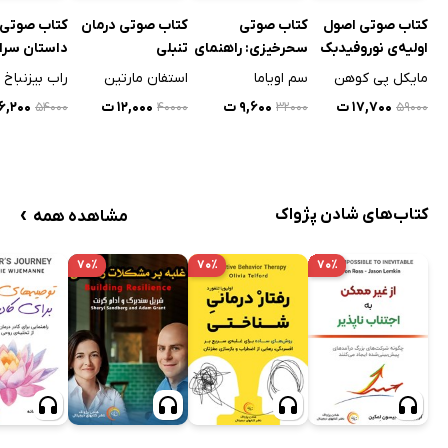
کتاب صوتی اصول
کتاب صوتی
کتاب صوتی درمان
کتاب صوتی 
اولیه‌ی نوروفیدبک
سحرخیزی: راهنمای
تنبلی
داستان سرا
علمی برای تبدیل
مایکل پی کوهن
سم اویاما
استفان مارتین
راب بیزنباخ
شدن به فردی
۱۷,۷۰۰ ت
۹,۶۰۰ ت
۱۲,۰۰۰ ت
۱۶,۲۰۰ 
۵۴۰۰۰
۴۰۰۰۰
۳۲۰۰۰
۵۹۰۰۰
سحرخیز
›
کتاب‌های شادن پژواک
مشاهده همه
۷۰٪
۷۰٪
۷۰٪