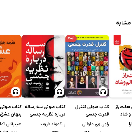
سلی
 مشابه
ی و لزوم آموزش آن
جارب جنسی
۷۰٪
کتاب صوتی سه رساله
هفت راز
کتاب صوتی کنترل
کتاب صوتی 
درباره نظریه جنسی
و شاد
قدرت جنسی
پنهان عشق
زیگموند فروید
ا
راوی وی ملوانی
هیترآش آمار