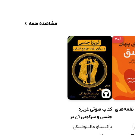
21 دقیقه
15 دقیقه
›
مشاهده همه
17 دقیقه
20 دقیقه
۷۰٪
کتاب صوتی غریزه
نغمه‌های
جنسی و سرکوبی آن در
جوامع ابتدایی
برانیسلاو مالینوفسکی
ا