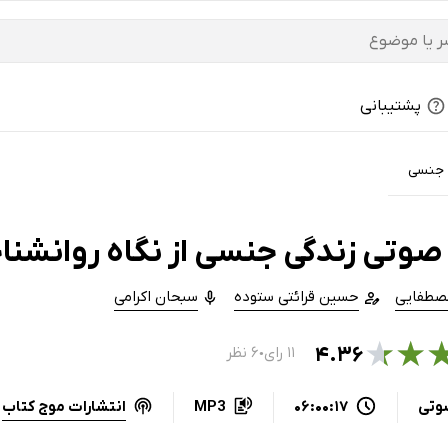
پشتیبانی
 جنسی
صوتی زندگی جنسی از نگاه روانشنا
مصطفایی
حسین قرائتی ستوده
سبحان اکرامی
★
★
۴.۳۶
۱۱ رای
۶ نظر
●
انتشارات موج کتاب
وتی
06:00:17
MP3