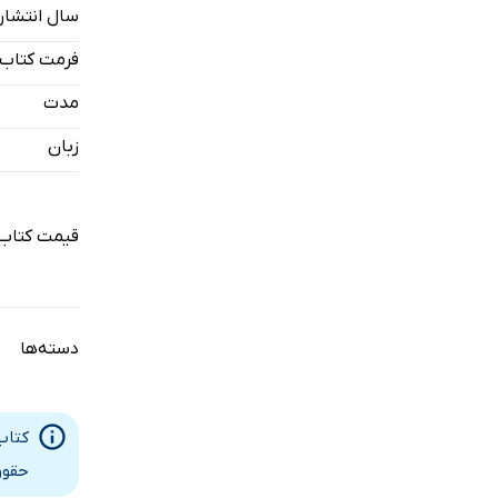
سال انتشار
افسردگی ج
فرمت کتاب
تغییرات شی
مدت
پورنوگرافی 
زبان
انحرافات ج
اختلالات او
قیمت کتاب
اختلالات ج
بارداری و آ
دسته‌ها
عشق، رابطه
انواع اورگا
کتاب
خودارضایی
حقوق