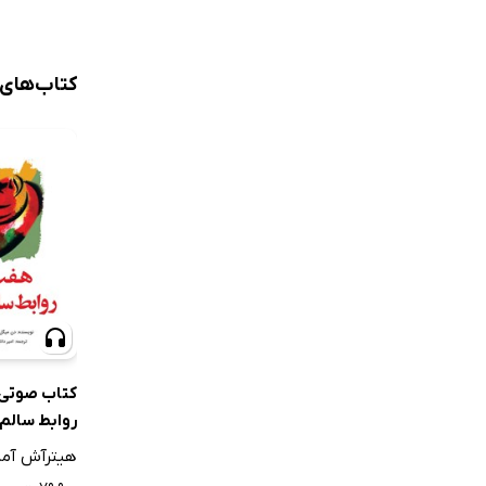
تعویق انزال
دستگاه تنا
کتاب‌های
سلامت جنس
سن شروع ت
کتاب صوتی 
روابط سالم 
هیترآش آمار