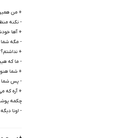
+ من همین‌
- نکنه منظ
+ آها خودش
- مگه شما 
+ نداشتم؟ 
- ما که هی
+ شما هنوز 
- پس شما چ
+ آره که می
چکمه پوشید
- اونا دیگه