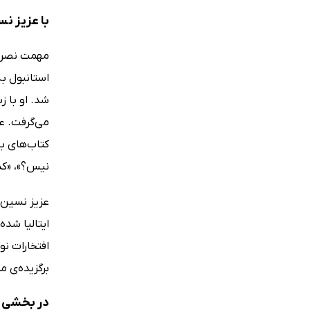
با عزیز ن
شد. او با ز
می‌گرفت. عل
کتاب‌های بس
نیس؟»، «کد
عزیز نسین ج
ایتالیا شده
افتخارات ن
برگزیده‌ی م
در بخشی ا