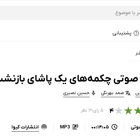
پشتیبانی
نز
صوتی چکمه‌های یک پاشای بازنش
ین
صمد بهرنگی
حسین نصیری
★
★
۴
۵ رای
۳ نظر
●
انتشارات گیوا
وتی
00:14:05
MP3