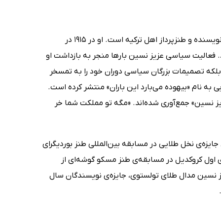
مهمت نصرت (Mehmet Nusret) که بعداً نام عزیز نسین را برای خود انتخاب کرد، نویسنده و طنزپرداز اهل ترکیه است. او در 1915 در
 از مرگش در سال 1995 بیش از 100 کتاب منتشر کرد. فعالیت سیاسی عزیز نسین بارها منجر به بازداشت او
 بلکه تصمیمات بزرگان سیاسی دوران خود را به تمسخر
بی به نام «بیهوده می‌بارد این باران» منتشر کرده است.
یز نسین» جمع‌آوری شده‌اند. «مگه تو مملکت شما خر
 جایزه‌ی نخل طلایی در مسابقه بین‌المللی طنز بوردیگرای
ی اول کروکدیل در مسابقه‌ی طنز مسکو گوشه‌ای از
یز نسین مدال طلای تولستوی، جایزه‌ی نویسندگان سال