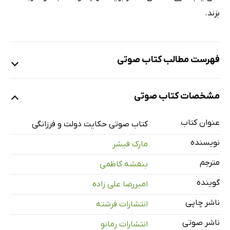
بزند.
فهرست مطالب کتاب صوتی
نمونه
مشخصات کتاب صوتی
عنوان کتاب
معرفی
1 دقیقه
کتاب صوتی حکایت دولت و فرزانگی
نویسنده
مارک فیشر
حکایت مشورت جوان با عموی ثروتمند
9 دقیقه
مترجم
بنفشه کاظمی
حکایت دیدار جوان با باغبانی سالمند
11 دقیقه
گوینده
امیررضا علی زاده
حکایت آموزش جوان برای غنیمت‌شمردن فرصت و خطر
14 دقیقه
ناشر چاپی
انتشارات فرشته
حکایت به‌حبس‌افتادن جوان
3 دقیقه
ناشر صوتی
انتشارات رمانو