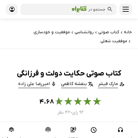
جستجو در
خانه
کتاب‌ صوتی
روانشناسی
موفقیت و خودسازی
›
›
›
موفقیت شغلی
›
کتاب صوتی حکایت دولت و فرزانگی
مارک فیشر
بنفشه کاظمی
امیررضا علی زاده
★
★
★
★
★
۴.۶۸
۹۲ رای
۴۲ نظر
●