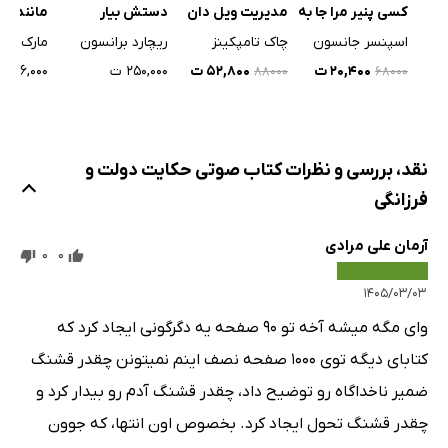
مانند می
کسی پنیر مرا جا به
مدیریت ویل دان
دستش بیار
کنیم
جا کرد؟
مارک آلن
اسپنسر جانسون
چاک تامپکینز
ریچارد برانسون
۹۶,۰۰۰ ت
۲۰,۴۰۰ ت
۵۲,۸۰۰ ت
۲۵۰,۰۰۰ ت
۸۸۰۰۰
۶۸۰۰۰
نقد، بررسی و نظرات کتاب صوتی حکایت دولت و
فرزانگی
آرمان علی مرادی
0
0
۱۴۰۵/۰۳/۰۳
وای مگه میشه آخه تو ۹۰ صفحه یه دگرگونی ایجاد کرد که
کتابای دیگه توی ۱۰۰۰ صفحه نصف اینم نمیتونن چقدر قشنگ
ضمیر ناخداگاه رو توضیح داد، چقدر قشنگ آدم رو بیدار کرد و
چقدر قشنگ تحول ایجاد کرد. بخصوص اون انتها، که جوون