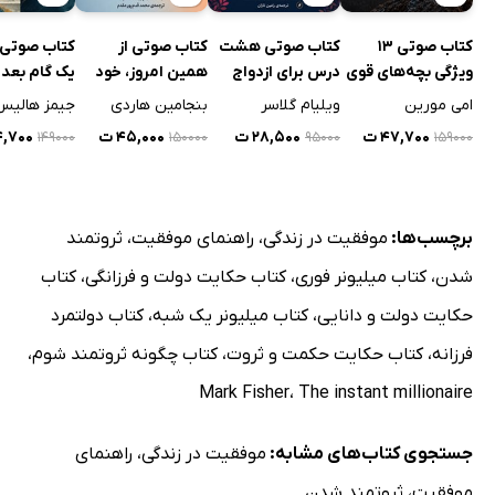
کتاب صوتی 13
کتاب صوتی هشت
کتاب صوتی از
کتاب صوتی 
ویژگی بچه‌های قوی
درس برای ازدواج
همین امروز، خود
یک گام بعد 
شادتر
آینده‌ات شو
سالگی
امی مورین
ویلیام گلاسر
بنجامین هاردی
جیمز هالیس
۴۷,۷۰۰ ت
۲۸,۵۰۰ ت
۴۵,۰۰۰ ت
۴۴,۷۰۰
۱۴۹۰۰۰
۱۵۰۰۰۰
۹۵۰۰۰
۱۵۹۰۰۰
برچسب‌ها:
موفقیت در زندگی
،
راهنمای موفقیت
،
ثروتمند
شدن
،
کتاب میلیونر فوری
،
کتاب حکایت دولت و فرزانگی
،
کتاب
حکایت دولت و دانایی
،
کتاب میلیونر یک شبه
،
کتاب دولتمرد
فرزانه
،
کتاب حکایت حکمت و ثروت
،
کتاب چگونه ثروتمند شوم
،
Mark Fisher
،
The instant millionaire
جستجوی کتاب‌های مشابه:
موفقیت در زندگی
،
راهنمای
موفقیت
،
ثروتمند شدن