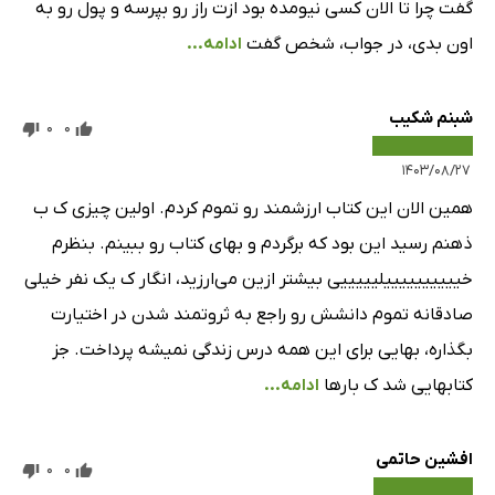
گفت چرا تا الان کسی نیومده بود ازت راز رو بپرسه و پول رو به
اون بدی، در جواب، شخص گفت
ادامه...
شبنم شکیب
0
0
۱۴۰۳/۰۸/۲۷
همین الان این کتاب ارزشمند رو تموم کردم. اولین چیزی ک ب
ذهنم رسید این بود که برگردم و بهای کتاب رو ببینم. بنظرم
خییییییییییلیییییی بیشتر ازین می‌ارزید، انگار ک یک نفر خیلی
صادقانه تموم دانشش رو راجع به ثروتمند شدن در اختیارت
بگذاره، بهایی برای این همه درس زندگی نمیشه پرداخت. جز
کتابهایی شد ک بارها
ادامه...
افشین حاتمی
0
0