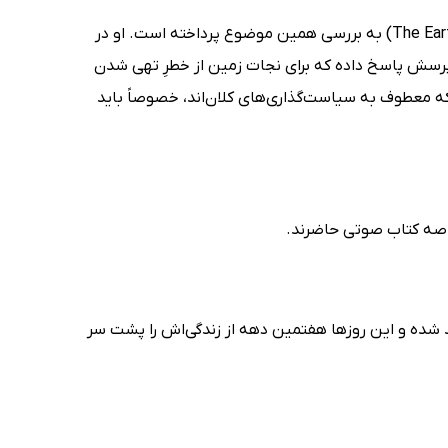
پل گیلدینگ (Paul Gilding) در خلاصه کتاب صوتی زمین دیگر جا ندارد (The Earth is Full) به بررسی همین موضوع پرداخته است. او در
 پرسش پاسخ داده که برای نجات زمین از خطرِ تهی شدن
 که معطوف به سیاست‌گذاری‌های کلان‌اند، خصوصاً باید
اصه کتاب صوتی حاضرند.
فعال محیط زیست و سخنران اهل استرالیاست. او در سال 1959 متولد شده و این روزها هفتمین دهه از زندگی‌اش را پشت سر