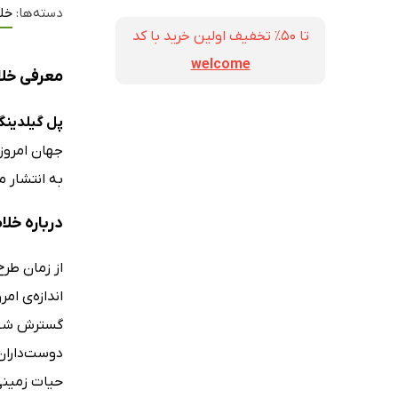
دسته‌ها:
خل
تا ۵۰٪ تخفیف اولین خرید با کد
welcome
معرفی خلا
پل گیلدین
جهان امروز،
به انتشار م
درباره خلا
از زمان طر
اندازه‌ی ام
گسترش شهره
دوست‌داران 
حیات زمینی