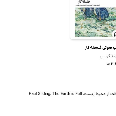
ب صوتی فلسفه کار
وند گویس
۳۱ ت
ت از محیط زیست
،
The Earth is Full
،
Paul Gilding