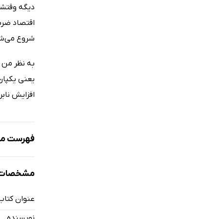
دیگه وقتشه 
اقتصاد ضربه
شروع می‌ش
به نظر من 
یعنی یکپار
افزایش نابرا
فهرست مط
نمونه
مشخصات 
عنوان کتاب
قسمت یک
نویسنده