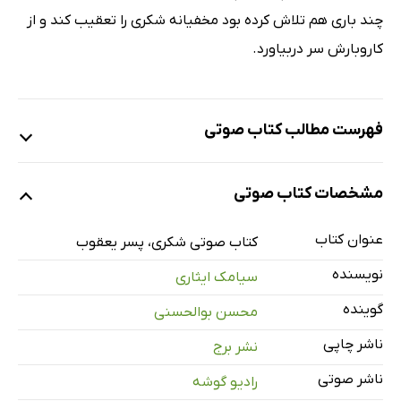
چند باری هم تلاش کرده بود مخفیانه شکری را تعقیب کند و از
کاروبارش سر دربیاورد.
فهرست مطالب کتاب صوتی
نمونه
مشخصات کتاب صوتی
عنوان کتاب
معرفی
کتاب صوتی شکری، پسر یعقوب
1 دقیقه
نویسنده
سیامک ایثاری
فصل اول: سوزن، جولدوز، سنگ نمک
29 دقیقه
گوینده
محسن بوالحسنی
فصل دوم: مرغ از قفس پرید
23 دقیقه
ناشر چاپی
نشر برج
فصل سوم: آسیاب‌های آبی
20 دقیقه
ناشر صوتی
رادیو گوشه
فصل چهارم: سن و سال بنده هفتاد است و شغلم روضه‌خوان
23 دقیقه