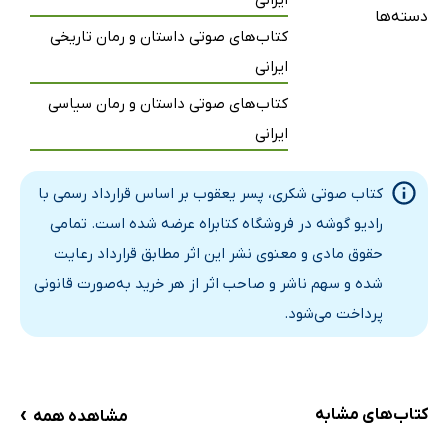
فصل پانزدهم: چگونه فولاد آب دیده شد؟
35 دقیقه
دسته‌ها
کتاب‌های صوتی داستان و رمان تاریخی
فصل شانزدهم: بمب رتورو
26 دقیقه
ایرانی
فصل هفدهم: مارچوبه
32 دقیقه
کتاب‌های صوتی داستان و رمان سیاسی
فصل هجدهم: کفتر پر قیچی
27 دقیقه
ایرانی
فصل نوزدهم: چراغ جادو
28 دقیقه
کتاب صوتی شکری، پسر یعقوب بر اساس قرارداد رسمی با
فصل بیستم: رفیق شُکری
26 دقیقه
رادیو گوشه در فروشگاه کتابراه عرضه شده است. تمامی
حقوق مادی و معنوی نشر این اثر مطابق قرارداد رعایت
شده و سهم ناشر و صاحب اثر از هر خرید به‌صورت قانونی
پرداخت می‌شود.
›
کتاب‌های مشابه
مشاهده همه