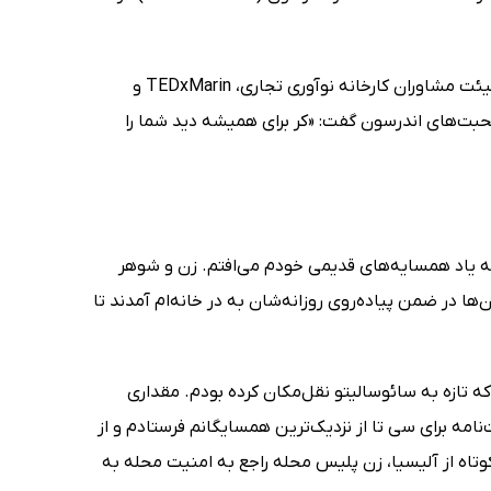
وی عضو هیئت مؤسس Annie's Homegrown و از بنیان‌گذاران PAC است و در هیئت مشاوران کارخانه نوآوری تجاری، TEDxMarin و
حبت‌های اندرسون گفت: «کر برای همیشه دید شما را
، به یاد همسایه‌های قدیمی خودم می‌افتم. زن و شوهر
ا در ضمن پیاده‌روی روزانه‌شان به در خانه‌ام آمدند تا
ه تازه به سائوسالیتو نقل‌مکان کرده بودم. مقداری
امه برای سی تا از نزدیک‌ترین همسایگانم فرستادم و از
اه از آلیسیا، زن پلیس محله راجع به امنیت محله به