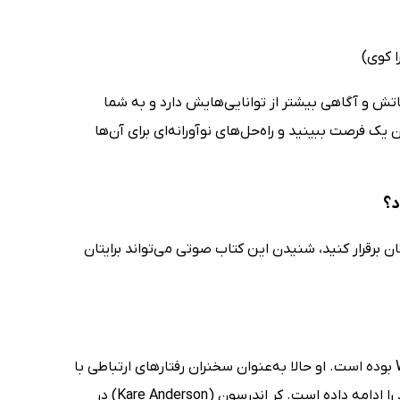
ا کوی)
اتش و آگاهی بیشتر از توانایی‌هایش دارد و به شما
یک فرصت ببینید و راه‌حل‌های نوآورانه‌ای برای آن‌ها
ان برقرار کنید، شنیدن این کتاب صوتی می‌تواند برایتان
این نویسنده و سخنران برجسته پیش از این گزارشگر NBC و Wall Street Journal بوده است. او حالا به‌عنوان سخنران رفتارهای ارتباطی با
مشتریانی متفاوت از Salesforce، Novartis و The Skill Foundation فعالیت خود را ادامه داده است. کر اندرسون (Kare Anderson) در