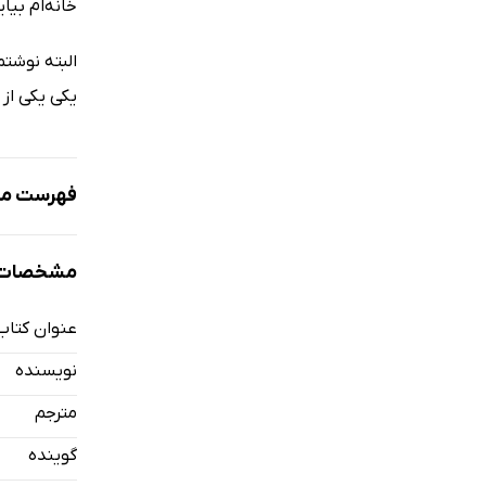
خانه‌ام بیای
البته نوشت
یکی یکی از 
فهرست مط
نمونه
مشخصات 
عنوان کتاب
شناسنامه
نویسنده
متن پشت ج
مترجم
درباره‌ی مت
گوینده
یادداشت مت