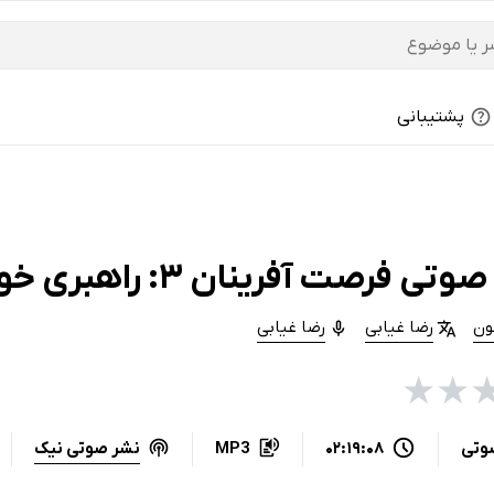
پشتیبانی
ی فرصت آفرینان 3: راهبری خود
ون
رضا غیابی
رضا غیابی
★
★
نشر صوتی نیک
وتی
02:19:08
MP3