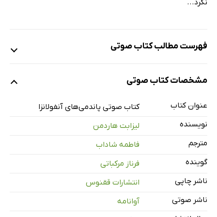
نکرد...
فهرست مطالب کتاب صوتی
نمونه
مشخصات کتاب صوتی
عنوان کتاب
پیشگفتار
کتاب صوتی پاندمی‌های آنفولانزا
10 دقیقه
نویسنده
لیزابت هاردمن
فصل اول: آنفلوانزا چیست؟
42 دقیقه
مترجم
فاطمه شاداب
ضمائم فصل اول
7 دقیقه
گوینده
فرناز مرکباتی
فصل دوم: آنفلوانزا در گذشته
33 دقیقه
ناشر چاپی
انتشارات ققنوس
ضمائم فصل دوم
7 دقیقه
ناشر صوتی
آوانامه
فصل سوم: پاندمی بزرگ سال 1918
42 دقیقه