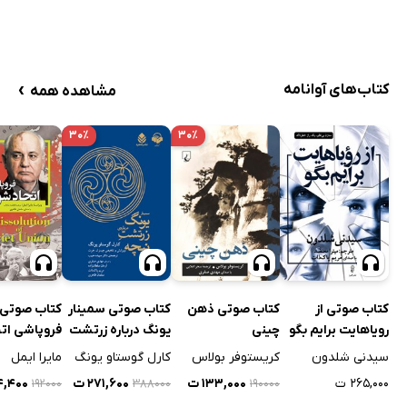
›
کتاب‌های آوانامه
مشاهده همه
۳۰٪
۳۰٪
کتاب صوتی از
کتاب صوتی ذهن
کتاب صوتی سمینار
کتاب صوتی
رویاهایت برایم بگو
چینی
یونگ درباره زرتشت
فروپاشی اتح
نیچه
شوروی
سیدنی شلدون
کریستوفر بولاس
کارل گوستاو یونگ
مایرا ایمل
۲۶۵,۰۰۰ ت
۱۳۳,۰۰۰ ت
۲۷۱,۶۰۰ ت
۳۴,۴۰۰
۱۹۲۰۰۰
۳۸۸۰۰۰
۱۹۰۰۰۰