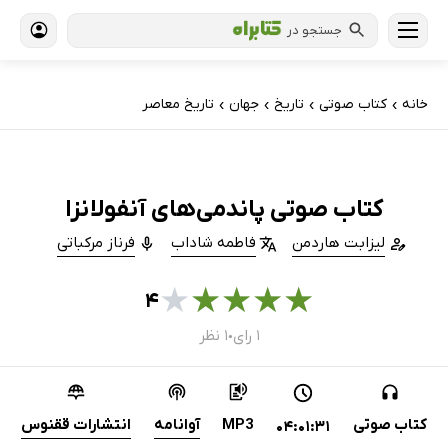
جستجو در
خانه
کتاب‌ صوتی
تاریخ
جهان
تاریخ معاصر
›
›
›
›
کتاب صوتی پاندمی‌های آنفولانزا
لیزابت هاردمن
فاطمه شاداب
فرناز مرکباتی
★
★
★
★
★
۴
۱ رای
۱ نظر
●
کتاب صوتی
MP3
آوانامه
انتشارات ققنوس
04:01:31