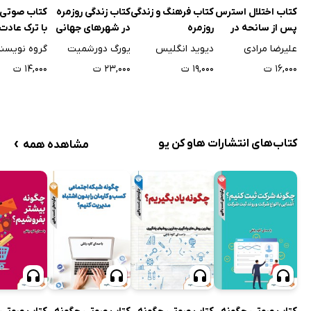
کتاب اختلال استرس
کتاب فرهنگ و زندگی
کتاب زندگی روزمره
کتاب صوتی 
پس از سانحه در
روزمره
در شهرهای جهانی
با ترک عادت
کودکان و نوجوانان
اشتباه به 
علیرضا مرادی
دیوید انگلیس
یورگ دورشمیت
گروه نویسن
(راهنمای تشخیص و
برسیم؟
۱۶,۰۰۰ ت
۱۹,۰۰۰ ت
۲۳,۰۰۰ ت
۱۴,۰۰۰ ت
درمان)
›
کتاب‌های انتشارات هاو کن یو
مشاهده همه