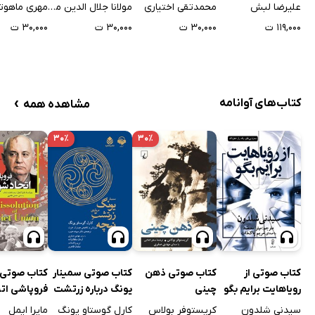
کار
علیرضا لبش
محمدتقی اختیاری
مولانا جلال الدین محمد بلخی
مهری ماهوت
۱۱۹,۰۰۰ ت
۳۰,۰۰۰ ت
۳۰,۰۰۰ ت
۳۰,۰۰۰ ت
›
کتاب‌های آوانامه
مشاهده همه
۳۰٪
۳۰٪
کتاب صوتی از
کتاب صوتی ذهن
کتاب صوتی سمینار
کتاب صوتی
رویاهایت برایم بگو
چینی
یونگ درباره زرتشت
فروپاشی اتح
نیچه
شوروی
سیدنی شلدون
کریستوفر بولاس
کارل گوستاو یونگ
مایرا ایمل