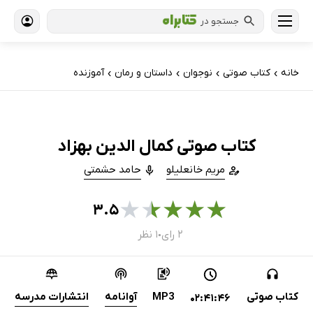
جستجو در
خانه
کتاب‌ صوتی
نوجوان
داستان و رمان
آموزنده
›
›
›
›
کتاب صوتی کمال الدین بهزاد
مریم خانعلیلو
حامد حشمتی
★
★
★
★
★
۳.۵
۲ رای
۱ نظر
●
کتاب صوتی
MP3
آوانامه
انتشارات مدرسه
02:41:46