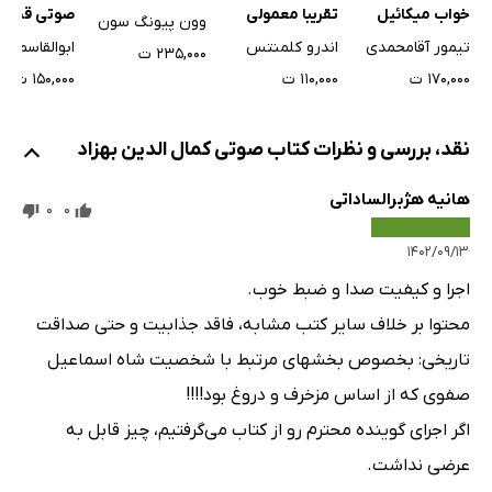
خواب میکائیل
تقریبا معمولی
صوتی قصه‌
وون پیونگ سون
هستی
شیرین ایرا
تیمور آقامحمدی
اندرو کلمنتس
ابوالقاسم ف
۲۳۵,۰۰۰ ت
سوم: شاهنا
۱۷۰,۰۰۰ ت
۱۱۰,۰۰۰ ت
۱۵۰,۰۰۰ ت
نقد، بررسی و نظرات کتاب صوتی کمال الدین بهزاد
هانیه هژبرالساداتی
0
0
۱۴۰۲/۰۹/۱۳
اجرا و کیفیت صدا و ضبط خوب.
محتوا بر خلاف سایر کتب مشابه، فاقد جذابیت و حتی صداقت
تاریخی: بخصوص بخشهای مرتبط با شخصیت شاه اسماعیل
صفوی که از اساس مزخرف و دروغ بود!!!!
اگر اجرای گوینده محترم رو از کتاب می‌گرفتیم، چیز قابل به
عرضی نداشت.