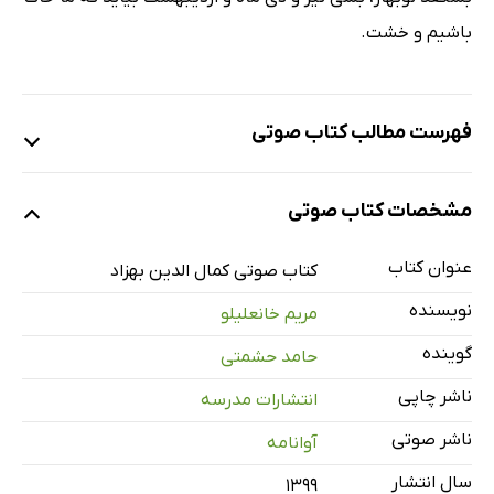
باشیم و خشت.
فهرست مطالب کتاب صوتی
نمونه
مشخصات کتاب صوتی
عنوان کتاب
کمال‌الدین بهزاد
کتاب صوتی کمال الدین بهزاد
34 دقیقه
نویسنده
مریم خانعلیلو
موسیقی طبیعت
29 دقیقه
گوینده
حامد حشمتی
امیرعلی‌ شیر در باغ
30 دقیقه
ناشر چاپی
انتشارات مدرسه
ظهر جمعه سال 896 هجری قمری
33 دقیقه
ناشر صوتی
آوانامه
آواز پرنده
35 دقیقه
سال انتشار
۱۳۹۹