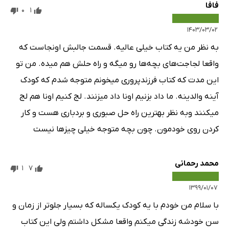
فافا
0
1
۱۴۰۳/۰۳/۰۲
به نظر من یه کتاب خیلی عالیه. قسمت جالبش اونجاست که
واقعا لجاجت‌های بچه‌ها رو میگه و راه حلش هم میده. من تو
این مدت که کتاب فرزندپروری میخونم متوجه شدم که کودک
آینه والدینه. ما داد بزنیم اونا داد میزنند. لج کنیم اونا هم لج
میکنند وبه نظر بهترین راه حل صبوری و بردباری هست و کار
کردن روی خودمون. چون بچه متوجه خیلی چیزها نیست
محمد رحمانی
1
7
۱۳۹۹/۰۱/۰۷
با سلام من خودم با یه کودک یکساله که بسیار جلوتر از زمان و
سن خودشه زندگی میکنم واقعا مشکل داشتم ولی این کتاب