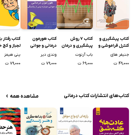
کتاب پیشگیری و
کتاب 7 روش
کتاب هورمون‌
کتاب رفتار ب
کنترل فراموشی و
پیشگیری و درمان
درمانی‌ و جوانی‌
لجباز و کج 
اختلالات حافظه
بیماری های قلبی
دوباره پس‌ از
جنیفر های
باب آرنوت
وندی دیر
پنی هیمز
یائسگی‌
۴۹,۰۰۰ ت
۶۹,۰۰۰ ت
۷۹,۰۰۰ ت
۷۹,۰۰۰ ت
›
کتاب‌های انتشارات کتاب درمانی
مشاهده همه