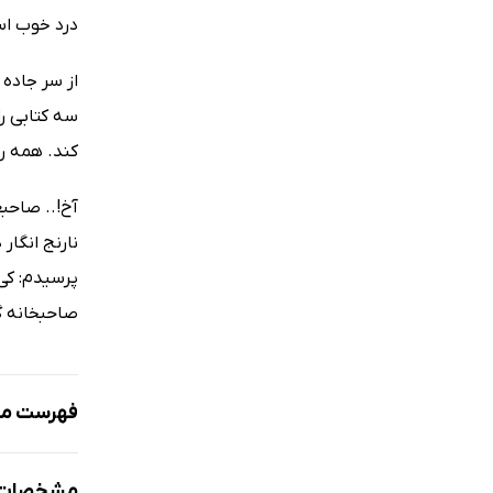
درد خوب اس
از سر جاده 
سه کتابی ر
کند. همه ر
آخ!.. صاحب
نارنج انگا
پرسیدم: کی
صاحبخانه 
فهرست مط
پوست نارن
مشخصات 