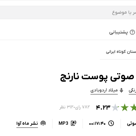
پشتیبانی
ستان کوتاه ایرانی
صوتی پوست نارنج
نگی
میلاد اردوبادی
★
★
۴.۲۳
۷۸۲ رای
۳۱۲ نظر
●
نشر ماه آوا
وتی
00:17:40
MP3