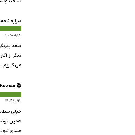
که میدونست
شراره تاجمی
۱۴۰۵/۰۱/۱۸
صمد بهرنگی 
دیگر از آث
می گیریم. پ
📚 Kowsar 💎
۱۴۰۴/۱۰/۲۱
خیلی سطحی 
همین توضیح
عمدی نبود.