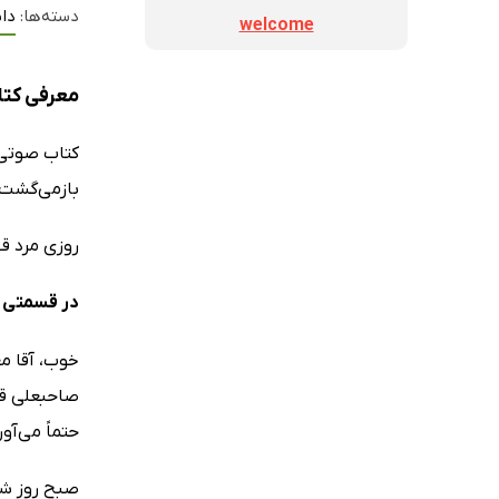
دسته‌ها:
داس
welcome
معرفی کت
کتاب صوت
بازمی‌گشت 
روزی مرد قه
در قسمتی ا
خوب، آقا م
صاحبعلی قل
حتماً می‌آو
صبح روز شن