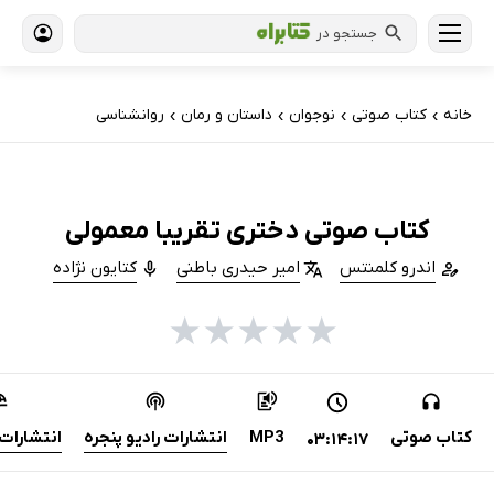
جستجو در
خانه
کتاب‌ صوتی
نوجوان
داستان و رمان
روانشناسی
›
›
›
›
کتاب صوتی دختری تقریبا معمولی
اندرو کلمنتس
امیر حیدری باطنی
کتایون نژاده
★
★
★
★
★
کتاب صوتی
MP3
انتشارات رادیو پنجره
انتشارات 
03:14:17