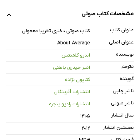
نمونه
مشخصات کتاب صوتی
عنوان کتاب
اطمینان
کتاب صوتی دختری تقریبا معمولی
47 دقیقه
عنوان اصلی
About Average
گرما و اعداد
50 دقیقه
نویسنده
اندرو کلمنتس
خوب بودن
39 دقیقه
مترجم
امیر حیدری باطنی
برنده شدن
46 دقیقه
گوینده
کتایون نژاده
کمک
13 دقیقه
ناشر چاپی
انتشارات آفرینگان
ناشر صوتی
انتشارات رادیو پنجره
سال انتشار
۱۴۰۵
نخستین انتشار
2012
فرمت کتاب