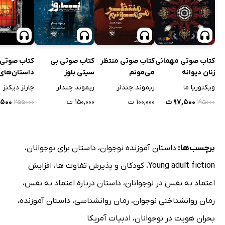
کتاب صوتی مهمانی
کتاب صوتی منتظر
کتاب صوتی بی
کتاب صوتی
زنان دیوانه
می‌مونم
سیتی بلوز
داستان‌های 
ویکتوریا ما
ریموند چندلر
ریموند چندلر
چارلز دیکنز
۹۷,۵۰۰ ت
۱۰۰,۰۰۰ ت
۱۵۰,۰۰۰ ت
۷,۵۰۰
۲۵۵۰۰۰
۱۹۵۰۰۰
برچسب‌ها:
داستان آموزنده نوجوان
،
داستان برای نوجوانان
،
Young adult fiction
،
کودکان و پذیرش تفاوت ها
،
افزایش
اعتماد به نفس در نوجوانان
،
داستان درباره اعتماد به نفس
،
رمان روانشناختی نوجوان
،
رمان روانشناسی
،
داستان آموزنده
،
بحران هویت در نوجوانان
،
ادبیات آمریکا