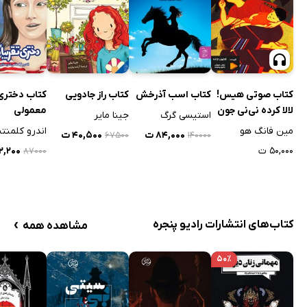
کتاب صوتی هیس!
کتاب اسب آذرخش
کتاب راز جادویی
کتاب دختری 
لالا کرده نی‌نی جون
معمولی
استیسی گرگ
جینا مایر
مین فانگ هو
اندرو کلمن
۸۴,۰۰۰ ت
۴۰,۵۰۰ ت
۶۷۵۰۰
۱۴۰۰۰۰
۵۰,۰۰۰ ت
۵۲,۲۰۰
۸۷۰۰۰
›
کتاب‌های انتشارات رادیو پنجره
مشاهده همه
۵۰٪