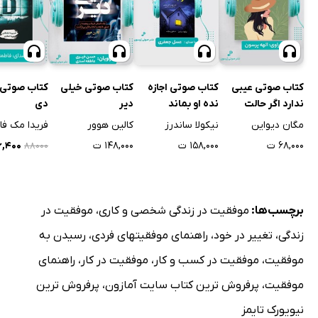
کتاب صوتی عیبی
کتاب صوتی اجازه
کتاب صوتی خیلی
کتاب صوتی
ندارد اگر حالت
نده او بماند
دیر
دی
خوش نیست
مگان دیواین
نیکولا ساندرز
کالین هوور
فریدا مک فا
۶۸,۰۰۰ ت
۱۵۸,۰۰۰ ت
۱۴۸,۰۰۰ ت
۲۶,۴۰۰
۸۸۰۰۰
برچسب‌ها:
موفقیت در زندگی شخصی و کاری
،
موفقیت در
زندگی
،
تغییر در خود
،
راهنمای موفقیتهای فردی
،
رسیدن به
موفقیت
،
موفقیت در کسب و کار
،
موفقیت در کار
،
راهنمای
موفقیت
،
پرفروش ترین کتاب سایت آمازون
،
پرفروش ترین
نیویورک تایمز