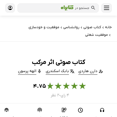
جستجو در
خانه
کتاب‌ صوتی
روانشناسی
موفقیت و خودسازی
›
›
›
موفقیت شغلی
›
کتاب صوتی اثر مرکب
دارن هاردی
بابک اسکندری
الهه پرسون
★
★
★
★
★
۴.۷۵
۴ رای
۲ نظر
●