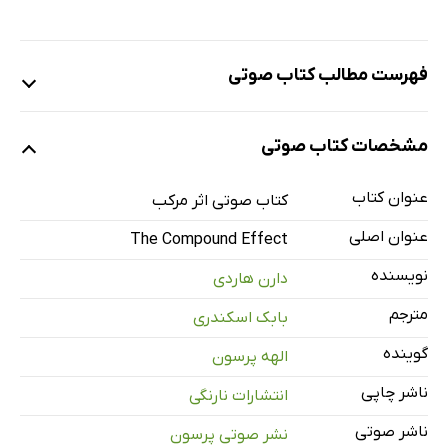
فهرست مطالب کتاب صوتی
نمونه
مشخصات کتاب صوتی
عنوان کتاب
معرفی و مقدمه آنتونی رابینز
کتاب صوتی اثر مرکب
8 دقیقه
عنوان اصلی
The Compound Effect
مقدمه دارن هاردی
7 دقیقه
نویسنده
دارن هاردی
فصل اول: اثر مرکب در عمل
31 دقیقه
مترجم
بابک اسکندری
فصل دوم: انتخاب‌ها
51 دقیقه
گوینده
الهه پرسون
فصل سوم: عادت‌ها
66 دقیقه
ناشر چاپی
انتشارات نارنگی
فصل چهارم: تکانش
42 دقیقه
ناشر صوتی
نشر صوتی پرسون