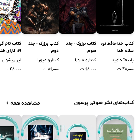
کتاب خداحافظ تو،
کتاب برزرک - جلد
کتاب برزرک - جلد
کتاب تام گ
سلام خدا
سوم
دوم
19: کارای خن
تصادفی
پانته‌آ جاوید
کنتارو میورا
کنتارو میورا
لیز پیشون
۴۸,۰۰۰ ت
۹۸,۰۰۰ ت
۸۹,۰۰۰ ت
۴۸,۰۰۰ ت
›
کتاب‌های نشر صوتی پرسون
مشاهده همه