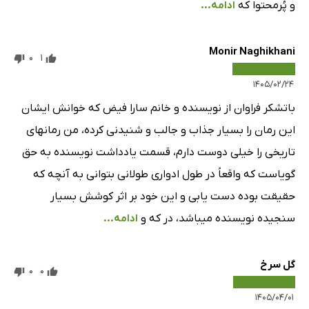
16 دقیقه
و پُرمحتوا که
ادامه...
قسمت دوم: فصل سی و سوم
8 دقیقه
Monir Naghikhani
قسمت دوم: فصل سی و چهارم
25 دقیقه
0
1
۱۴۰۵/۰۲/۲۴
قسمت دوم: فصل سی و پنجم
25 دقیقه
باتشکر فراوان از نویسنده و خانم سارا فیض که خوانش ایشان
قسمت دوم: فصل سی و ششم
11 دقیقه
این رمان را بسیار جذاب و جالب و شنیدنی کرده، من رمانهای
قسمت دوم: فصل سی و هفتم
40 دقیقه
تاریخی را خیلی دوست دارم، قسمت یادداشت نویسنده به حق
قسمت دوم: فصل سی و هشتم
17 دقیقه
گویاست که واقعاً در طول ادواری طولانی بتوانی به آنچه که
حقیقت بوده دست یابی و این خود بر اثر کوشش بسیار
قسمت دوم: فصل سی و نهم
8 دقیقه
سنجیده نویسنده میباشد، در که و
ادامه...
قسمت دوم: فصل چهلم
2 دقیقه
قسمت دوم: فصل چهل و یکم
14 دقیقه
گل سرخ
0
0
قسمت دوم: فصل چهل و دوم
22 دقیقه
۱۴۰۵/۰۴/۰۱