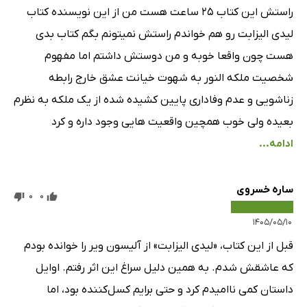
قسمت سوم: فصل چهل و سوم
22 دقیقه
راستش این کتاب ۲۵ ساعت هست من از این نویسنده کتاب
لیدی الیزابت رو هم خواندم راستش نمیتونم بگم کتاب بدی
قسمت سوم: فصل چهل و چهارم
16 دقیقه
هست چون واقعا خوبه و من دوستش داشتم اما مفهوم
قسمت سوم: فصل چهل و پنجم
40 دقیقه
شخصیت ملکه النور به شهوت خیانت عشق خارج رابطه
قسمت سوم: فصل چهل و ششم
38 دقیقه
زناشویی و عدم وفاداری پایین کشیده شده از یک ملکه به نظرم
بعیده ولی خوب همچین واقعیت هایی وجود داره و کرد
قسمت چهارم: فصل چهل و هفتم
37 دقیقه
ادامه...
قسمت چهارم: فصل چهل و هشتم
27 دقیقه
قسمت چهارم: فصل چهل و نهم
50 دقیقه
ساره خسروی
0
0
قسمت چهارم: فصل پنجاهم
11 دقیقه
۱۴۰۵/۰۵/۱۰
قسمت چهارم: فصل پنجاه و یکم
22 دقیقه
قبل از این کتاب، «لیدی الیزابت» از آلیسون ویر را خوانده بودم
قسمت چهارم: فصل پنجاه و دوم
که عاشقش شدم. به همین دلیل سراغ این اثر رفتم. اوایل
17 دقیقه
داستان کمی ناامیدم کرد و حتی برایم کسل‌کننده بود، اما
قسمت چهارم: فصل پنجاه و سوم
23 دقیقه