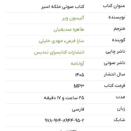
عنوان کتاب
کتاب صوتی ملکه اسیر
نمونه‌ی دو
نویسنده
آلیسون ویر
مترجم
طاهره صدیقیان
نمونه‌ی سه
گوینده
سارا فیض
،
مهدی خلیلی
ناشر چاپی
انتشارات کتابسرای تندیس
ناشر صوتی
نمونه‌ی چهار
آوانامه
سال انتشار
۱۴۰۵
فرمت کتاب
MP3
نمونه‌ی پنج
مدت
۲۵ ساعت و ۱۷ دقیقه
زبان
فارسی
نمونه‌ی شش
شابک
978-964-8944-95-2
معرفی و قسمت اول: فصل اول