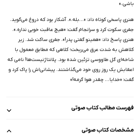
باشی.»
هنری پاسخی کوتاه داد: «...بله.». آشکار بود که دروغ می‌گوید.
جفری سکوت کرد و سرانجام گفت: «هیچ عاقبت خوبی نداره.».
هنری پاسخ داد: «همینو گفتی پدر!». جفری ساکت شد. زیر
کلاهش به شدت عرق می‌ریخت؛ کلاهی که مطابق معمول با
شاخه‌ای گل طاووسی تزئین شده بود. پلانتاژنیست‌ها! نامی که
اعقابش یک روز روی خود می‌گذاشتند. پیشانی‌اش را پاک کرد و
گفت: «خدایا... چقدر هوا گرمه!»
فهرست مطالب کتاب صوتی
نمونه‌ی یک
مشخصات کتاب صوتی