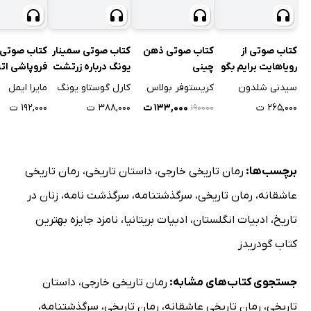
کتاب صوتی از
کتاب صوتی ذهن
کتاب صوتی سمینار
کتاب صوتی
رویاهایت برایم بگو
چینی
یونگ درباره زرتشت
فروپاشی اتح
نیچه
شوروی
سیدنی شلدون
کریستوفر بولاس
کارل گوستاو یونگ
مایرا ایمل
۲۶۵,۰۰۰ ت
۱۳۳,۰۰۰ ت
۳۸۸,۰۰۰ ت
۱۹۲,۰۰۰ ت
۱۹۰۰۰۰
برچسب‌ها:
رمان تاریخی خارجی
،
داستان تاریخی
،
رمان تاریخی
عاشقانه
،
رمان تاریخی
،
سرگذشتنامه
،
سرگذشت نامه
،
زنان در
تاریخ
،
ادبیات انگلستان
،
ادبیات بریتانیا
،
نامزد جایزه بهترین
کتاب گودریدز
جستجوی کتاب‌های مشابه:
رمان تاریخی خارجی
،
داستان
تاریخی
،
رمان تاریخی عاشقانه
،
رمان تاریخی
،
سرگذشتنامه
،