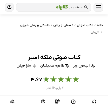
جستجو در
خانه
کتاب‌ صوتی
داستان و رمان
داستان و رمان خارجی
›
›
›
تاریخی
›
کتاب صوتی ملکه اسیر
آلیسون ویر
طاهره صدیقیان
سارا فیض
★
★
★
★
★
۴.۶۷
۲۱ رای
۱۶ نظر
●