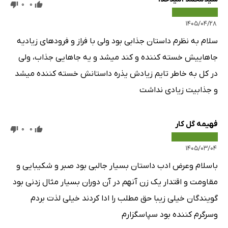
10 دقیقه
0
0
قسمت چهارم: فصل شصت و پنجم
22 دقیقه
۱۴۰۵/۰۴/۲۸
سلام به نظرم داستان جذابی بود ولی با فراز و فرودهای زیادیه
قسمت چهارم: فصل شصت و ششم
50 دقیقه
جاهاییش خسته کننده و کند میشد و یه جاهایی جذاب، ولی
قسمت پنجم: فصل شصت و هفتم
12 دقیقه
در کل به خاطر تایم زیادش یذره داستانش خسته کننده میشد
سخن آخر
20 دقیقه
و جذابیت زیادی نداشت
یادداشت نویسنده
8 دقیقه
فهیمه گل‌ کار
0
0
۱۴۰۵/۰۳/۰۴
باسلام وعرض ادب داستان بسیار جالبی بود صبر و شکیبایی و
مقاومت و اقتدار یک زن آنهم در آن دوران بسیار مثال زدنی بود
گویندگان خیلی زیبا حق مطلب را ادا کردند خیلی لذت بردم
وسرگرم کننده بود سپاسگزارم