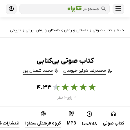
جستجو در
خانه
کتاب‌ صوتی
داستان و رمان
داستان و رمان ایرانی
تاریخی
›
›
›
›
کتاب صوتی بی‌کتابی
محمدرضا شرفی خبوشان
محمد شعبان پور
★
★
★
★
★
۴.۳۳
۳ رای
۱ نظر
●
کتاب صوتی
MP3
گروه فرهنگی سماوا
انتشارات 
10:07:18