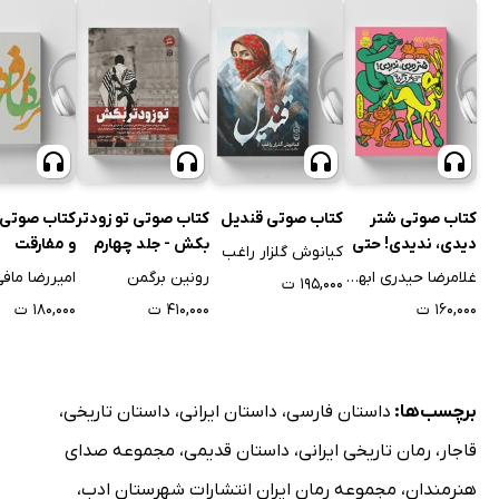
کتاب صوتی شتر
کتاب صوتی قندیل
کتاب صوتی تو زودتر
کتاب صوتی 
دیدی، ندیدی! حتی
بکش - جلد چهارم
و مفارقت
کیانوش گلزار راغب
خر و گربه
غلامرضا حیدری ابهری
رونین برگمن
امیررضا مافی
۱۹۵,۰۰۰ ت
۱۶۰,۰۰۰ ت
۴۱۰,۰۰۰ ت
۱۸۰,۰۰۰ ت
برچسب‌ها:
داستان فارسی
،
داستان ایرانی
،
داستان تاریخی
،
قاجار
،
رمان تاریخی ایرانی
،
داستان قدیمی
،
مجموعه صدای
هنرمندان
،
مجموعه رمان ایران انتشارات شهرستان ادب
،