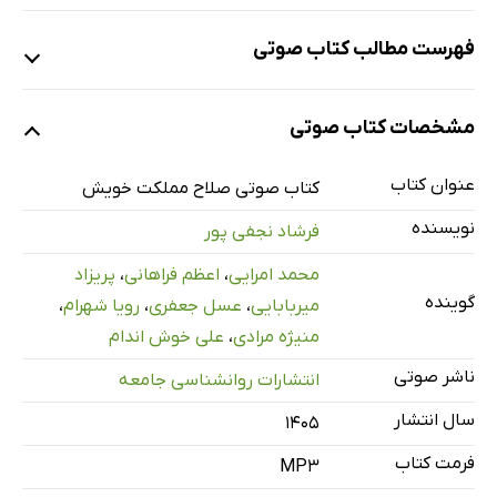
فهرست مطالب کتاب صوتی
نمونه
مشخصات کتاب صوتی
عنوان کتاب
معرفی
کتاب صوتی صلاح مملکت خویش
3 دقیقه
نویسنده
فرشاد نجفی پور
قسمت اول
28 دقیقه
محمد امرایی
،
اعظم فراهانی
،
پریزاد
قسمت دوم
25 دقیقه
گوینده
میربابایی
،
عسل جعفری
،
رویا شهرام
،
قسمت سوم
26 دقیقه
منیژه مرادی
،
علی خوش اندام
قسمت چهارم
35 دقیقه
ناشر صوتی
انتشارات روانشناسی جامعه
سال انتشار
قسمت پنجم
26 دقیقه
۱۴۰۵
فرمت کتاب
قسمت ششم
MP3
28 دقیقه