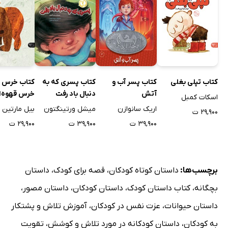
کتاب تپلی بغلی
کتاب پسر آب و
کتاب پسری که به
کتاب خرس ق
آتش
دنبال باد رفت
خرس قهوه‌ا
اسکات کمبل
می‌بینی؟
اریک سانوازن
میشل ورتینگتون
بیل مارتین 
۲۹,۹۰۰ ت
۳۹,۹۰۰ ت
۳۹,۹۰۰ ت
۲۹,۹۰۰ ت
برچسب‌ها:
داستان کوتاه کودکان
،
قصه برای کودک
،
داستان
بچگانه
،
کتاب داستان کودک
،
داستان کودکان
،
داستان مصور
،
داستان حیوانات
،
عزت نفس در کودکان
،
آموزش تلاش و پشتکار
به کودکان
،
داستان کودکانه در مورد تلاش و کوشش
،
تقویت