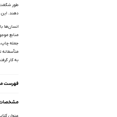
طور شگفت‌ان
دهند. این 
انسان‌ها با
منابع موجود
جمله چاپ، ت
متأسفانه تم
به کار گرفت
فهرست مط
فصل اول: آش
مشخصات ک
فصل دوم: م
فصل سوم: 
عنوان کتاب