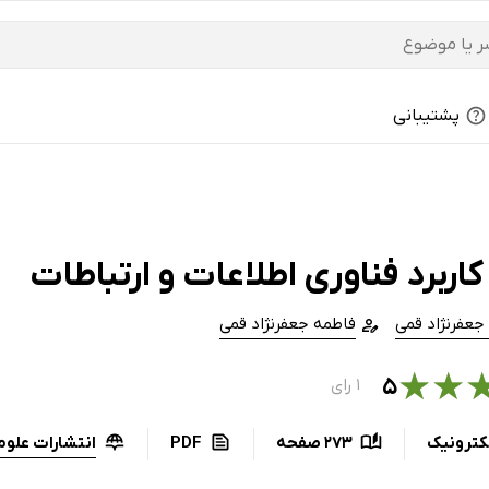
پشتیبانی
اربرد فناوری اطلاعات و ارتباطات
 جعفرنژاد قمی
فاطمه جعفرنژاد قمی
★
★
۵
۱ رای
انتشارات علوم 
کترونیک
273 صفحه
PDF