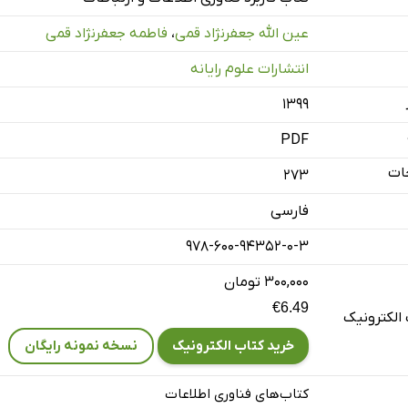
 جامعه‌ی اطلاعات
عین الله جعفرنژاد قمی
،
فاطمه جعفرنژاد قمی
آشنایی با اینترنت
انتشارات علوم رایانه
شنایی با سیستم‌عامل ویندوز
۱۳۹۹
ژه‌پردازی به کمک کامپیوتر (word)
آشنایی با پاورپوینت
PDF
منیت اطلاعات
ات
273
فارسی
978-600-94352-0-3
۳۰۰,۰۰۰ تومان
€6.49
الکترونیک
خرید کتاب الکترونیک
نسخه نمونه رایگان
کتاب‌های فناوری اطلاعات