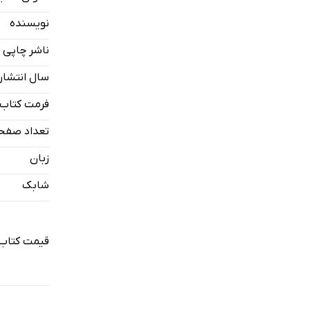
فصل چهارم:
نویسنده
فصل پنجم: 
ناشر چاپی
فصل ششم: آ
سال انتشار
فصل هفتم: وا
فصل هشتم: 
فرمت کتاب
فصل نهم: ا
تعداد صفح
زبان
شابک
قیمت کتاب 