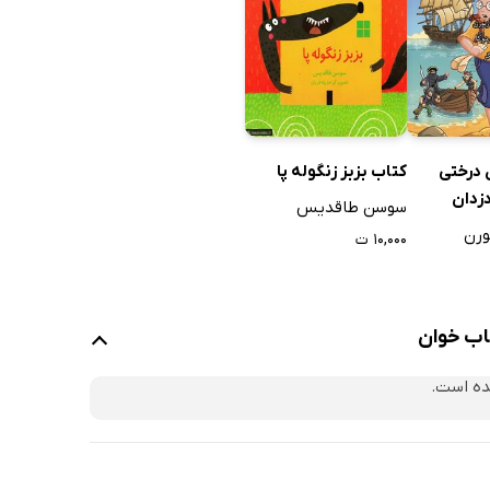
 درختی
کتاب بزبز‌ زنگوله پا
یی 4: دزدان
سوسن طاقدیس
د از ظهر
ورن
۱۰,۰۰۰ ت
تاب خوان
ده است.