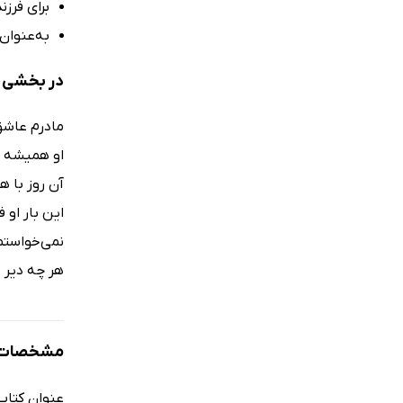
برای فرزن
به‌عنوان 
در بخشی از
مادرم عاشق
او همیشه من
آن روز با ه
این بار او 
نمی‌خواستم 
هر چه دیر م
مشخصات ک
عنوان کتاب